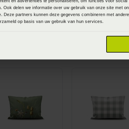
ent en advertenties te personaliseren, om functies voor social
. Ook delen we informatie over uw gebruik van onze site met on
e. Deze partners kunnen deze gegevens combineren met andere i
erzameld op basis van uw gebruik van hun services.
ssenza Fleur
Essenza Fleur Festiv
ussensloop - Nightblue
Kussensloop - Bloom
Blauw)
Black (Zwart)
anaf
€ 24,95
Vanaf
€ 24,95