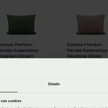
ssenza Premium
Essenza Premium
ercale Kussensloop -
Percale Kussensloop 
osgroen (Groen)
Woodrose (Roze)
anaf
€ 19,95
Vanaf
€ 19,95
Details
 van cookies