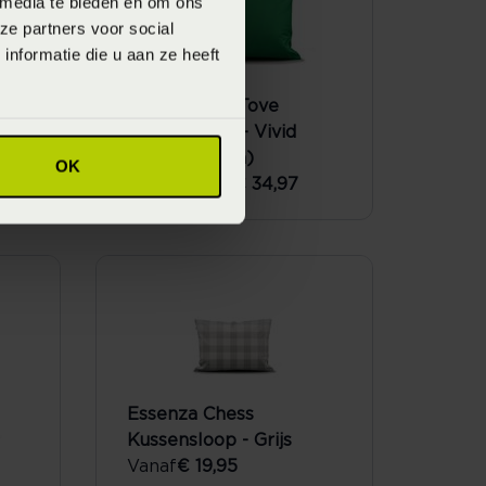
 media te bieden en om ons
ze partners voor social
nformatie die u aan ze heeft
e
Marc O'Polo Tove
ing
Kussensloop - Vivid
Green (Groen)
OK
Vanaf
€ 34,97
€ 49,95
Essenza Chess
Kussensloop - Grijs
Vanaf
€ 19,95