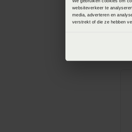
We gebruiken cookies om cont
websiteverkeer te analyseren
media, adverteren en analys
verstrekt of die ze hebben v
E
K
(
V