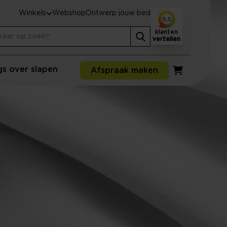
Winkels
Webshop
Ontwerp jouw bed
9,5
klanten
vertellen
gs over slapen
Afspraak maken
Winkelwagen