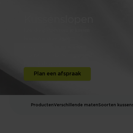
Kussenslopen
Een sloop (hoes) om je kussen
beschermt deze tegen
transpiratievocht en is tevens
decoratief omdat het bijpassend
bij je dekbedovertrek is.
Plan een afspraak
Producten
Verschillende maten
Soorten kussen