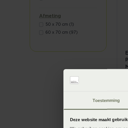
Afmeting
50 x 70 cm (1)
60 x 70 cm (97)
E
P
M
V
Toestemming
Deze website maakt gebruik