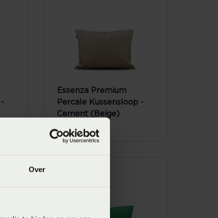
Essenza Premium
-
Percale Kussensloop -
Cement (Beige)
Vanaf
€ 19,95
SALE
Over