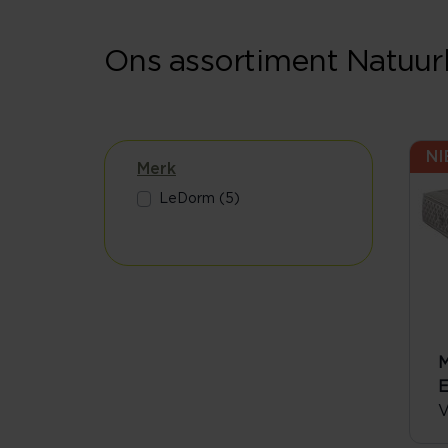
Ons assortiment Natuur
N
Merk
LeDorm (5)
M
E
V