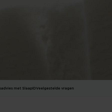
sadvies met SlaapID
Veelgestelde vragen