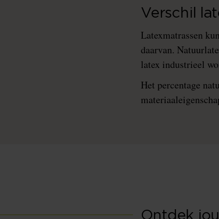
Verschil la
Latexmatrassen kun
daarvan. Natuurlate
latex industrieel w
Het percentage natuu
materiaaleigenschap
Ontdek jou