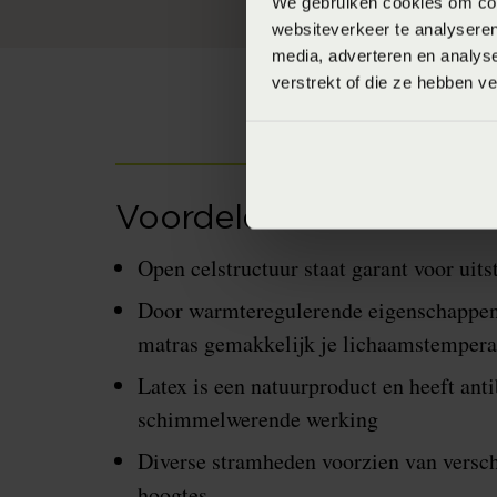
We gebruiken cookies om cont
websiteverkeer te analyseren
media, adverteren en analys
verstrekt of die ze hebben v
Voordelen natuurlatex 
Open celstructuur staat garant voor uits
Door warmteregulerende eigenschappen
matras gemakkelijk je lichaamstempera
Latex is een natuurproduct en heeft anti
schimmelwerende werking
Diverse stramheden voorzien van versch
hoogtes