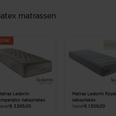
latex matrassen
IEUW
atras Ledorm
Matras Ledorm Roya
mperator natuurlatex
natuurlatex
anaf
€ 3.595,00
Vanaf
€ 1.509,00