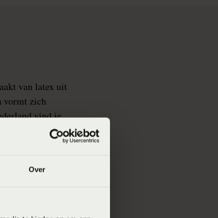
akt van latex uit
n vormt zich
ederland vind je
en de opbouw van de
elpen je graag bij
Over