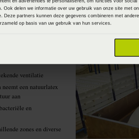
ent en advertenties te personaliseren, om functies voor social
. Ook delen we informatie over uw gebruik van onze site met on
e. Deze partners kunnen deze gegevens combineren met andere i
erzameld op basis van uw gebruik van hun services.
matrassen
tekende ventilatie
 neemt een natuurlatex
tuur aan
bacteriële en
illende zones en diverse