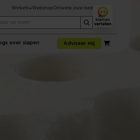
Winkels
Webshop
Ontwerp jouw bed
9,5
klanten
vertellen
ogs over slapen
Adviseer mij
Winkelwagen