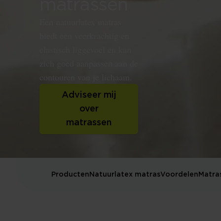
matrassen
Een natuurlatex matras
biedt een veerkrachtig en
elastisch liggevoel en kan
zich goed aanpassen aan de
contouren van je lichaam.
Adviseer mij
over
matrassen
Producten
Natuurlatex matras
Voordelen
Matra