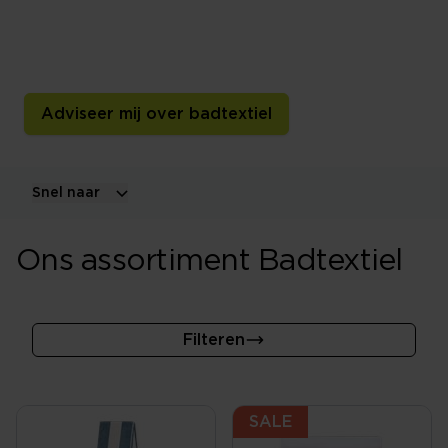
Ontdek handdoeken, badlakens, gastendoekjes,
washandjes, badmatten en badjassen in verschillende
materialen, maten, kleuren en gewichten.
Adviseer mij over badtextiel
Snel naar
Ons assortiment Badtextiel
Filteren
SALE