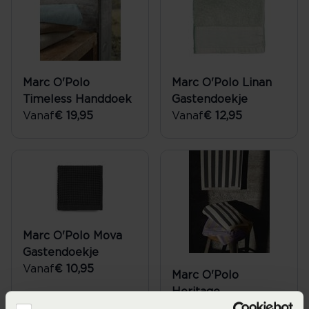
Marc O'Polo
Marc O'Polo Linan
Timeless Handdoek
Gastendoekje
Vanaf
€ 19,95
Vanaf
€ 12,95
Marc O'Polo Mova
Gastendoekje
Vanaf
€ 10,95
Marc O'Polo
Heritage
Gastendoek