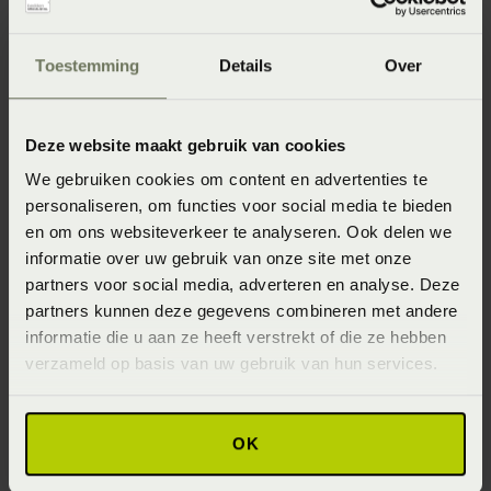
Vanaf
€ 10,95
Toestemming
Details
Over
Deze website maakt gebruik van cookies
We gebruiken cookies om content en advertenties te
personaliseren, om functies voor social media te bieden
Marc O'Polo
en om ons websiteverkeer te analyseren. Ook delen we
Timeless Washand
informatie over uw gebruik van onze site met onze
Vanaf
€ 5,95
Marc O'Polo
partners voor social media, adverteren en analyse. Deze
Timeless
partners kunnen deze gegevens combineren met andere
Gastendoek
informatie die u aan ze heeft verstrekt of die ze hebben
Vanaf
€ 9,95
verzameld op basis van uw gebruik van hun services.
OK