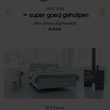
16-07-2026
super goed geholpen
alles prima afgehandeld
Heel 
de tij
R.mink
En de s
bed h
SLP Home