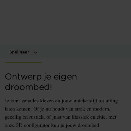
Droom je ook van een bed dat helemaal bij jouw
smaak past? Bij Beddenspecialist.nl kun je je eigen
droombed ontwerpen met behulp van onze
gloednieuwe 3D configurator.
Snel naar
Ontwerp je eigen
droombed!
Je kunt vanalles kiezen en jouw unieke stijl tot uiting
laten komen. Of je nu houdt van strak en modern,
gezellig en rustiek, of juist van klassiek en chic, met
onze 3D configurator kun je jouw droombed