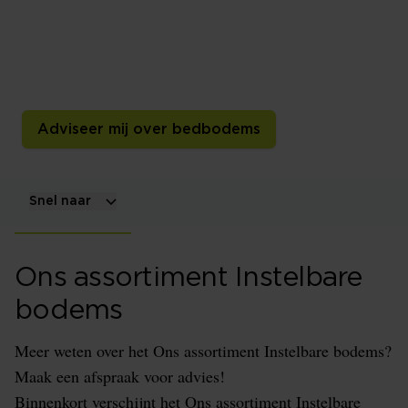
De instelbaarheid van je bodem kan van handmatig tot
elektrisch. Sommige bodems zijn zelfs
programmeerbaar waardoor je bed altijd precies voor
jou staat ingesteld.
Adviseer mij over bedbodems
Snel naar
Ons assortiment Instelbare
bodems
Meer weten over het Ons assortiment Instelbare bodems?
Maak een afspraak voor advies!
Binnenkort verschijnt het Ons assortiment Instelbare