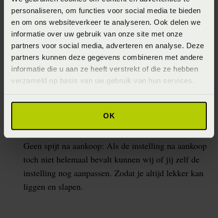
bij fysieke klachten
personaliseren, om functies voor social media te bieden
en om ons websiteverkeer te analyseren. Ook delen we
Langer comfort: De instelbaarheid zorgt ervoor dat
informatie over uw gebruik van onze site met onze
als je matras ouder wordt en minder lekker ligt, je
partners voor social media, adverteren en analyse. Deze
nog een aanpassing aan de bodem kunt doen om het
partners kunnen deze gegevens combineren met andere
comfort te verbeteren.
informatie die u aan ze heeft verstrekt of die ze hebben
verzameld op basis van uw gebruik van hun services.
Samen individueel slapen: De bodem kan per
persoon aangepast worden waardoor je in één groot
bed twee verschillende en gepersonaliseerde
OK
instellingen kunt maken.
Geen spijt na aankoop: Als de instelling na aankoop
toch niet helemaal bevalt kunnen wij of jij zelf de
instelling nog aanpassen. Zodat je altijd lekker kan
liggen en slapen.