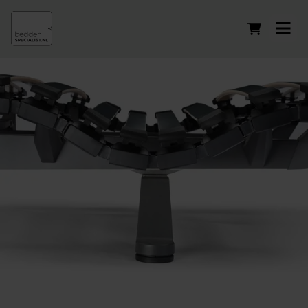
Winkelwag
Instelbare bedbodems