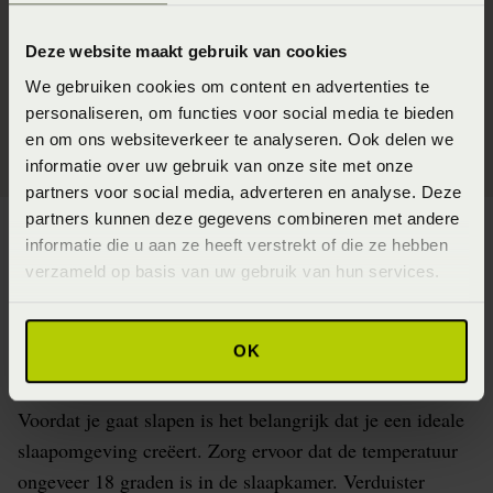
melatonine aan maakt. Zorg er ook voor dat je ruim twee
uur voordat je gaat slapen, de computer, tv of je tablet
Deze website maakt gebruik van cookies
uitzet. Fel licht verstoort de aanmaak van melatonine,
We gebruiken cookies om content en advertenties te
waardoor je onrustig slaapt.
personaliseren, om functies voor social media te bieden
en om ons websiteverkeer te analyseren. Ook delen we
informatie over uw gebruik van onze site met onze
partners voor social media, adverteren en analyse. Deze
partners kunnen deze gegevens combineren met andere
informatie die u aan ze heeft verstrekt of die ze hebben
verzameld op basis van uw gebruik van hun services.
Tip 3: Zorg voor een koele
OK
slaapomgeving
Voordat je gaat slapen is het belangrijk dat je een ideale
slaapomgeving creëert. Zorg ervoor dat de temperatuur
ongeveer 18 graden is in de slaapkamer. Verduister