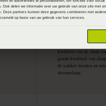
ent en advertenties te personaliseren, om functies voor social
chronisch slaaptekort ze
. Ook delen we informatie over uw gebruik van onze site met on
fysieke en mentale gezon
e. Deze partners kunnen deze gegevens combineren met andere i
erzameld op basis van uw gebruik van hun services.
de kans op diverse gezond
en vaatziekten en overge
Maar ook de kans op ang
Belangrijk om te vermeld
kwaliteit van de slaap v
goede kwaliteit van slaa
fit wakker worden en uite
droomslaap.