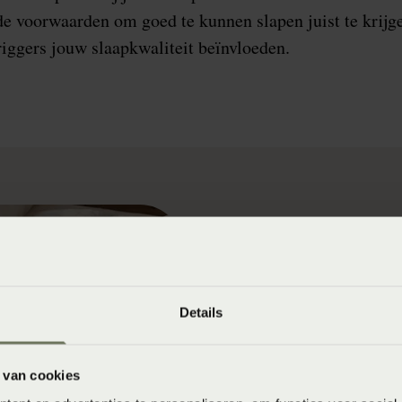
e voorwaarden om goed te kunnen slapen juist te krijg
riggers jouw slaapkwaliteit beïnvloeden.
2. Hoeveel slaap h
Vergeet de mythe van 8 uu
nodig hebt kan voor ieder
Details
dat 7-9 uur de aanbevolen
Toch slapen er in Nederl
 van cookies
inhoud dat zij structuree