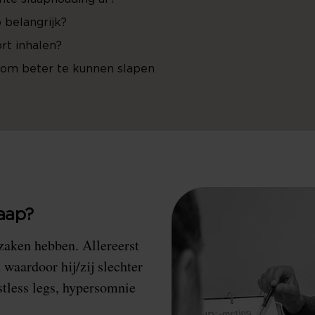
 belangrijk?
rt inhalen?
o om beter te kunnen slapen
laap?
zaken hebben. Allereerst
aardoor hij/zij slechter
stless legs, hypersomnie