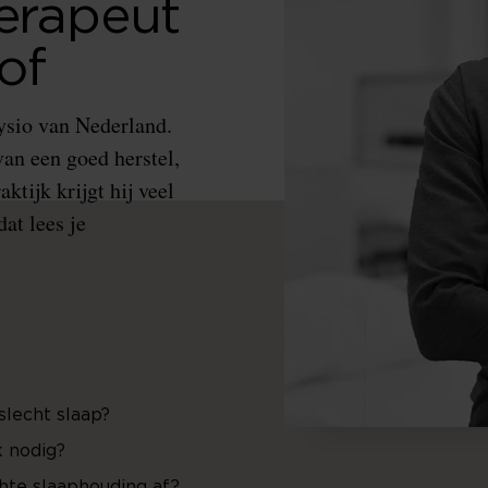
herapeut
of
ysio van Nederland.
van een goed herstel,
ktijk krijgt hij veel
at lees je
slecht slaap?
k nodig?
chte slaaphouding af?