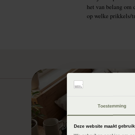
het van belang om d
op welke prikkels/t
Toestemming
Deze website maakt gebruik