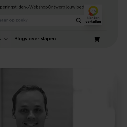
peningstijden
Webshop
Ontwerp jouw bed
9,6
klanten
vertellen
s
Blogs over slapen
Winkelwagen