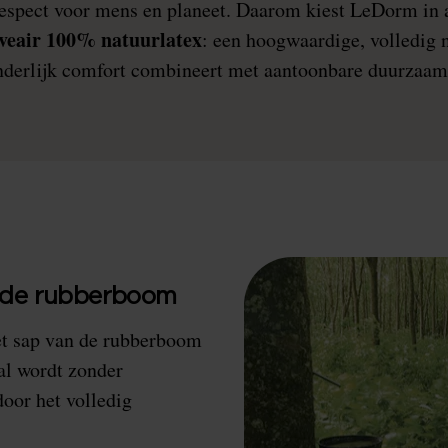
espect voor mens en planeet. Daarom kiest LeDorm in a
veair 100% natuurlatex
: een hoogwaardige, volledig n
onderlijk comfort combineert met aantoonbare duurzaam
t de rubberboom
et sap van de rubberboom
aal wordt zonder
oor het volledig