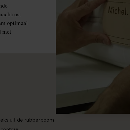
nde
nachtrust
aam optimaal
d met
reeks uit de rubberboom
 centraal