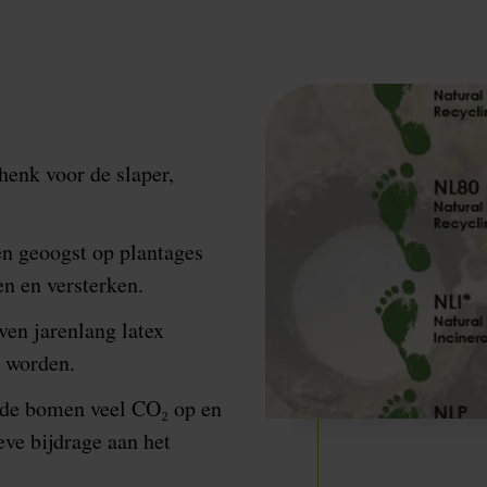
henk voor de slaper,
en geoogst op plantages
en en versterken.
en jarenlang latex
 worden.
 de bomen veel CO₂ op en
eve bijdrage aan het