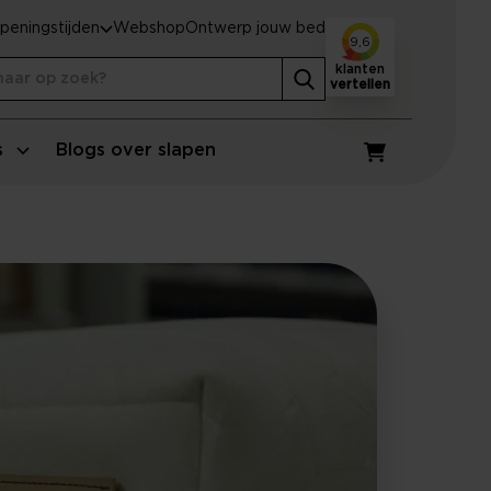
peningstijden
Webshop
Ontwerp jouw bed
9,6
klanten
vertellen
s
Blogs over slapen
Winkelwagen