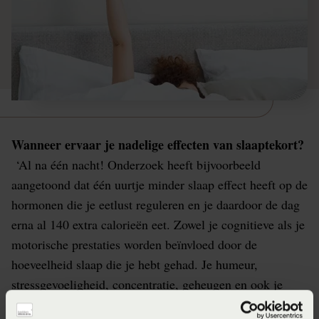
Wanneer ervaar je nadelige effecten van slaaptekort?
‘Al na één nacht! Onderzoek heeft bijvoorbeeld
aangetoond dat één uurtje minder slaap effect heeft op de
hormonen die je eetlust reguleren en je daardoor de dag
erna al 140 extra calorieën eet. Zowel je cognitieve als je
motorische prestaties worden beïnvloed door de
hoeveelheid slaap die je hebt gehad. Je humeur,
stressgevoeligheid, concentratie, geheugen en ook je
vermogen om gezichtsuitdrukkingen te interpreteren