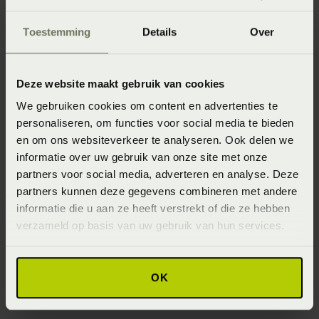
gaan er flink op achteruit als je te weinig slaapt.’
De volgende avond eerder naar bed dan maar?
Toestemming
Details
Over
‘Alleen als de slechte nacht een uitzondering is of niets
te maken heeft met je eigen slaap. Bijvoorbeeld doordat
Deze website maakt gebruik van cookies
je kind je heeft wakker gehouden. Maar na een
We gebruiken cookies om content en advertenties te
uitzonderlijke nacht met weinig slaap kun je inderdaad
personaliseren, om functies voor social media te bieden
wat van de gemiste uren inhalen door de nacht erna extra
en om ons websiteverkeer te analyseren. Ook delen we
te slapen. Ga bijvoorbeeld 20 tot 30 minuten eerder naar
informatie over uw gebruik van onze site met onze
bed. Blijf wel dicht bij je normale bedtijd; dat is
partners voor social media, adverteren en analyse. Deze
belangrijk voor de slaapkwaliteit. En een kort dutje van
partners kunnen deze gegevens combineren met andere
informatie die u aan ze heeft verstrekt of die ze hebben
25 minuten - of juist langer, zo’n 90 minuten - kan ook
verzameld op basis van uw gebruik van hun services.
helpen. De beste tijd is rond 14.00 uur. Als je later gaat
slapen is de kans groot dat je ’s avonds moeilijk in slaap
komt.’
OK