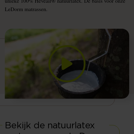
unieke 100% Heveair® natuurlatex. De basis voor onze
LeDorm matrassen.
Bekijk de natuurlatex