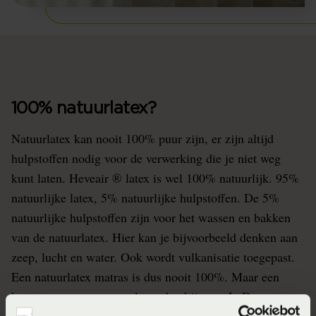
100% natuurlatex?
Natuurlatex kan nooit 100% puur zijn, er zijn altijd
hulpstoffen nodig voor de verwerking die je niet weg
kunt laten. Heveair ® latex is wel 100% natuurlijk. 95%
natuurlijke latex, 5% natuurlijke hulpstoffen. De 5%
natuurlijke hulpstoffen zijn voor het wassen en bakken
van de natuurlatex. Hier kan je bijvoorbeeld denken aan
zeep, lucht en water. Ook wordt vulkanisatie toegepast.
Een natuurlatex matras is dus nooit 100%. Maar een
hoger percentage natuurlatex dan bij onze LeDorm