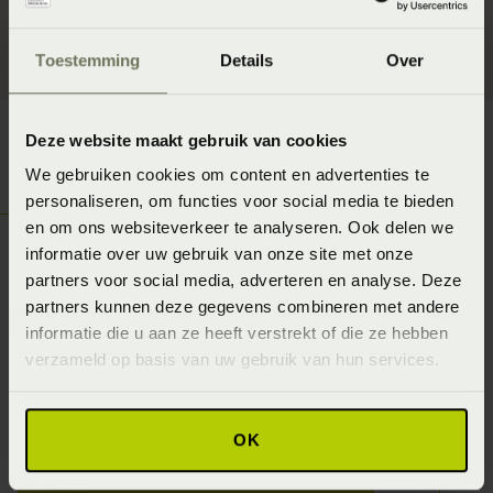
matrassen bestaat bijna niet.
Toestemming
Details
Over
Deze website maakt gebruik van cookies
We gebruiken cookies om content en advertenties te
personaliseren, om functies voor social media te bieden
Ontdek jouw
en om ons websiteverkeer te analyseren. Ook delen we
Slaapgedrag!
informatie over uw gebruik van onze site met onze
partners voor social media, adverteren en analyse. Deze
In combinatie met de Slaapgedrag thuismeting
partners kunnen deze gegevens combineren met andere
van Beddenspecialist Beddenspecialist
informatie die u aan ze heeft verstrekt of die ze hebben
verzameld op basis van uw gebruik van hun services.
Kalkman zorgt een voor de optimale
slaapconditie. Daarnaast worden de matrassen
niet in massaproductie gemaakt.
OK
Vraag Slaapgedrag Thuismeting aan