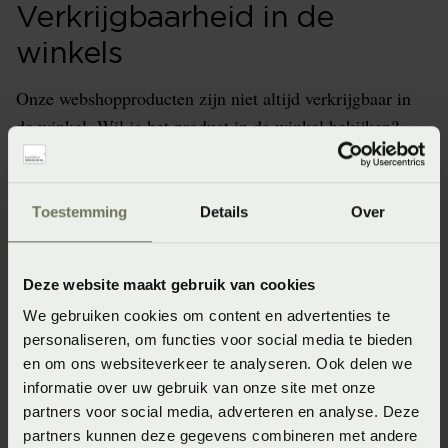
Verkrijgbaarheid in de
winkels
Onze webshopproducten zijn niet altijd verkrijgbaar in
de winkel. Wil je het product in de winkel bekijken?
Informeer dan eerst naar de beschikbaarheid.
Toestemming
Details
Over
Specificaties
Deze website maakt gebruik van cookies
We gebruiken cookies om content en advertenties te
Artikelnummer
personaliseren, om functies voor social media te bieden
8718471398480
en om ons websiteverkeer te analyseren. Ook delen we
informatie over uw gebruik van onze site met onze
Wasinstructie
partners voor social media, adverteren en analyse. Deze
Het is aan te bevelen om deze badmatten te wassen op 40°C
partners kunnen deze gegevens combineren met andere