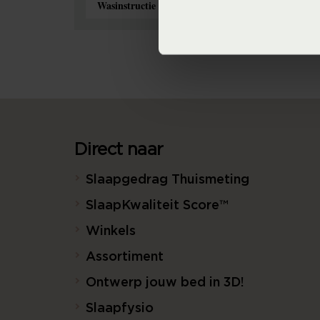
Wasinstructie
Direct naar
Slaapgedrag Thuismeting
SlaapKwaliteit Score™
Winkels
Assortiment
Ontwerp jouw bed in 3D!
Slaapfysio