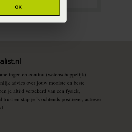
OK
list.nl
pmetingen en continu (wetenschappelijk)
nlijk advies over jouw mooiste en beste
en je altijd verzekerd van een fysiek,
rust en stap je ’s ochtends positiever, actiever
ed.