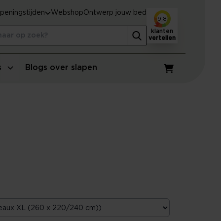
peningstijden
Webshop
Ontwerp jouw bed
9,8
klanten
vertellen
s
Blogs over slapen
Winkelwagen