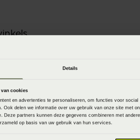
winkels
baar in de winkel. Wil je het product in de winkel
aarheid.
Details
 van cookies
ent en advertenties te personaliseren, om functies voor social
. Ook delen we informatie over uw gebruik van onze site met on
e. Deze partners kunnen deze gegevens combineren met andere i
8714322934845
erzameld op basis van uw gebruik van hun services.
Never Out of Stock (Vaste collectie)