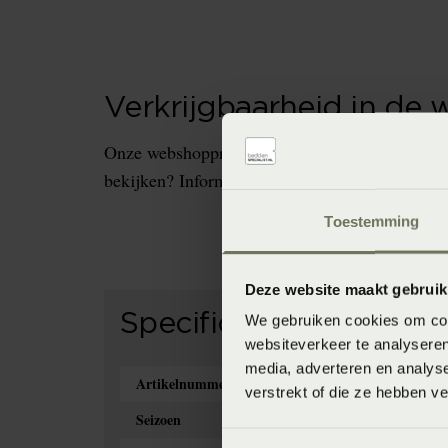
Verkrijgbaarheid in de 
Onze webshopproducten zijn niet altijd verkrijg
bekijken? Informeer dan eerst naar de beschikb
Toestemming
Deze website maakt gebruik
Specificaties
We gebruiken cookies om cont
websiteverkeer te analyseren
media, adverteren en analys
Artikelnummer
verstrekt of die ze hebben v
Seizoen