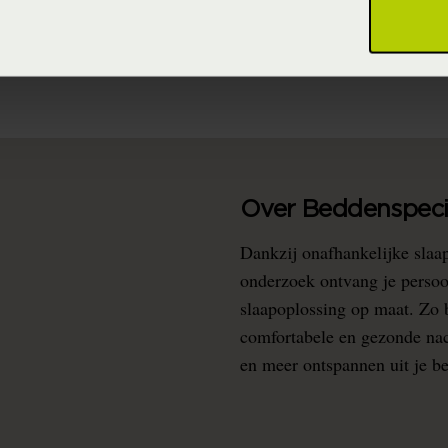
chemisch-reinigen (zacht proces)
Over Beddenspecia
Dankzij onafhankelijke slaa
onderzoek ontvang je persoo
slaapoplossing op maat. Zo b
comfortabele en gezonde nacht
en meer ontspannen uit je b