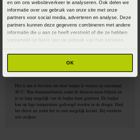
en om ons websiteverkeer te analyseren. Ook delen we
Artikelnummer
informatie over uw gebruik van onze site met onze
partners voor social media, adverteren en analyse. Deze
8718471539418
partners kunnen deze gegevens combineren met andere
Seizoen
informatie die u aan ze heeft verstrekt of die ze hebben
verzameld op basis van uw gebruik van hun services.
Spring/Summer 2025
Materiaal
OK
45% bamboe 20% katoen 35% polyester (Bamboe)
Wasinstructie
Het is aan te bevelen om deze badjas te wassen op maximaal
40°C. Was binnenstebuiten zodat de kleuren mooi blijven en
je zo lang mogelijk van de badjas kunt genieten. De badjas
kan op lage temperatuur gedroogd worden in de droger. Haal
het direct uit zodat het zo min mogelijk kreukt. Bij voorkeur
niet strijken.