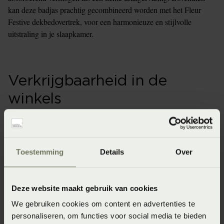
kan deze badjas prachtig gecombineerd worden met het Fleur
Festive dekbedovertrek, voor een harmonieuze en stijlvolle
uitstraling in je slaapkamer.
Verkrijgbaarheid in de
winkels
Onze webshopproducten zijn niet altijd verkrijgbaar in
de winkel. Wil je het product in de winkel bekijken?
Informeer dan eerst naar de beschikbaarheid.
Toestemming
Details
Over
Deze website maakt gebruik van cookies
Specificaties
We gebruiken cookies om content en advertenties te
personaliseren, om functies voor social media te bieden