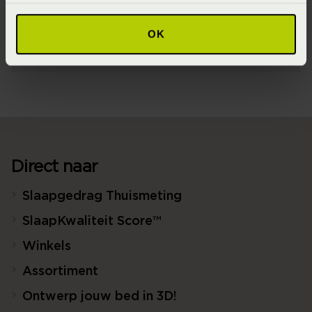
Materiaal
OK
100% biologisch katoen flanel (GOTS) (Flanel)
Direct naar
Slaapgedrag Thuismeting
SlaapKwaliteit Score™
Winkels
Assortiment
Ontwerp jouw bed in 3D!