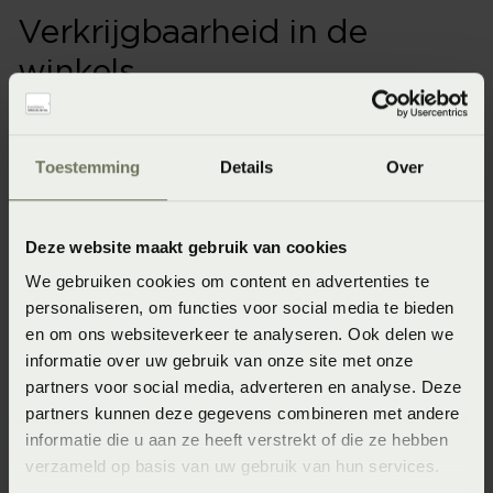
Verkrijgbaarheid in de
winkels
Onze webshopproducten zijn niet altijd verkrijgbaar in
de winkel. Wil je het product in de winkel bekijken?
Toestemming
Details
Over
Informeer dan eerst naar de beschikbaarheid.
Deze website maakt gebruik van cookies
We gebruiken cookies om content en advertenties te
Specificaties
personaliseren, om functies voor social media te bieden
en om ons websiteverkeer te analyseren. Ook delen we
informatie over uw gebruik van onze site met onze
Artikelnummer
partners voor social media, adverteren en analyse. Deze
8715944862981
partners kunnen deze gegevens combineren met andere
informatie die u aan ze heeft verstrekt of die ze hebben
Wasinstructie
verzameld op basis van uw gebruik van hun services.
Maximaal 60 graden (Wassen op maximaal 60 graden)