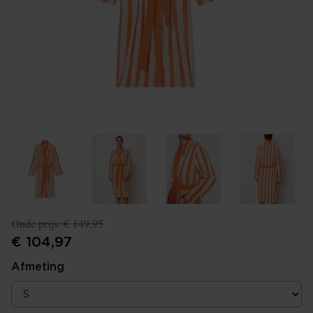
Oude prijs:
€ 149,95
€ 104,97
Afmeting