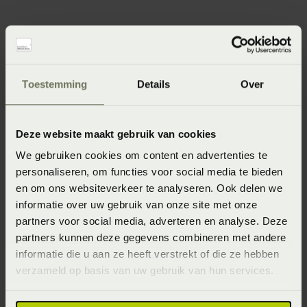
Specificaties
Toestemming
Details
Over
Artikelnummer
8715944842242
Deze website maakt gebruik van cookies
Seizoen
We gebruiken cookies om content en advertenties te
Never out of stock (Vaste collectie)
personaliseren, om functies voor social media te bieden
en om ons websiteverkeer te analyseren. Ook delen we
Wasinstructie
informatie over uw gebruik van onze site met onze
Maximaal 40 graden (Wassen op maximaal 40 graden)
partners voor social media, adverteren en analyse. Deze
partners kunnen deze gegevens combineren met andere
Materiaal
informatie die u aan ze heeft verstrekt of die ze hebben
100% biologisch katoen badstof (Katoen)
verzameld op basis van uw gebruik van hun services.
Kleur