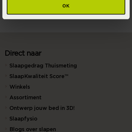
Meloen (Geel)
OK
Direct naar
Slaapgedrag Thuismeting
SlaapKwaliteit Score™
Winkels
Assortiment
Ontwerp jouw bed in 3D!
Slaapfysio
Blogs over slapen