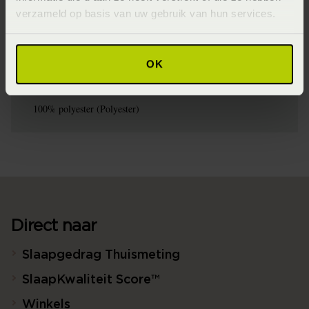
verzameld op basis van uw gebruik van hun services.
Wasinstructie
Maximaal 30 graden voorzichtig (Voorzichtig en maximaal
30 graden wassen)
OK
Materiaal
100% polyester (Polyester)
Direct naar
Slaapgedrag Thuismeting
SlaapKwaliteit Score™
Winkels