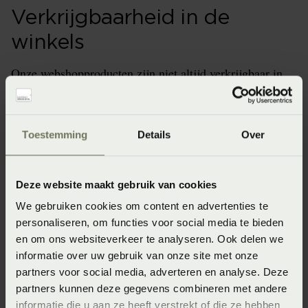
Verkrijgbaarheid in de
winkels
Onze webshopproducten zijn niet altijd verkrijgbaar in
de winkel. Wil je het product in de winkel bekijken?
Informeer dan eerst naar de beschikbaarheid.
Toestemming
Details
Over
Specificaties
Deze website maakt gebruik van cookies
We gebruiken cookies om content en advertenties te
personaliseren, om functies voor social media te bieden
Artikelnummer
en om ons websiteverkeer te analyseren. Ook delen we
8715944817783
informatie over uw gebruik van onze site met onze
partners voor social media, adverteren en analyse. Deze
Seizoen
partners kunnen deze gegevens combineren met andere
FW2022 (2022)
informatie die u aan ze heeft verstrekt of die ze hebben