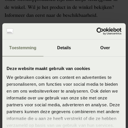
de winkel. Wil je het product in de winkel bekijken?
Informeer dan eerst naar de beschikbaarheid.
Specificaties
Toestemming
Details
Over
Artikelnummer
Deze website maakt gebruik van cookies
8715944529877
We gebruiken cookies om content en advertenties te
Wasinstructie
personaliseren, om functies voor social media te bieden
en om ons websiteverkeer te analyseren. Ook delen we
Maximaal 60 graden (Wassen op maximaal 60 graden)
informatie over uw gebruik van onze site met onze
Materiaal
partners voor social media, adverteren en analyse. Deze
partners kunnen deze gegevens combineren met andere
100% polyester (Polyester)
informatie die u aan ze heeft verstrekt of die ze hebben
Afmeting
verzameld op basis van uw gebruik van hun services.