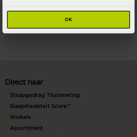
60x70 (60 x 70 cm)
Seizoen
OK
Never out of stock (Vaste collectie)
Direct naar
Slaapgedrag Thuismeting
SlaapKwaliteit Score™
Winkels
Assortiment