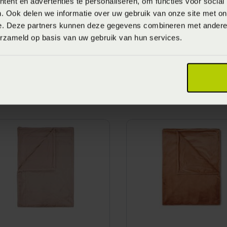
ent en advertenties te personaliseren, om functies voor social
. Ook delen we informatie over uw gebruik van onze site met on
e. Deze partners kunnen deze gegevens combineren met andere i
erzameld op basis van uw gebruik van hun services.
ssenza Waterproof
Essenza Furry Plaid -
0c Hoeslaken - Wit
Nightblue (Blauw)
anaf
€ 34,95
Vanaf
€ 109,95