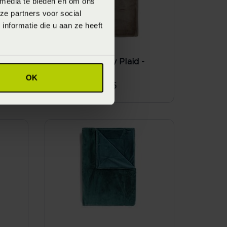
 media te bieden en om ons
ze partners voor social
nformatie die u aan ze heeft
Essenza Furry Plaid -
Taupe (Bruin)
OK
Vanaf
€ 109,95