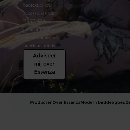
badtextiel en
accessoires van
ESSENZA is
geïnspireerd op de
laatste mode- en
interieur trends.
Adviseer
mij over
Essenza
Producten
Over Essenza
Modern beddengoed
D