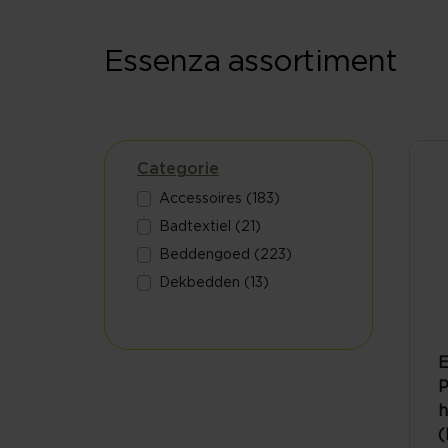
Essenza assortiment
Categorie
Accessoires (183)
Badtextiel (21)
Beddengoed (223)
Dekbedden (13)
E
P
h
(