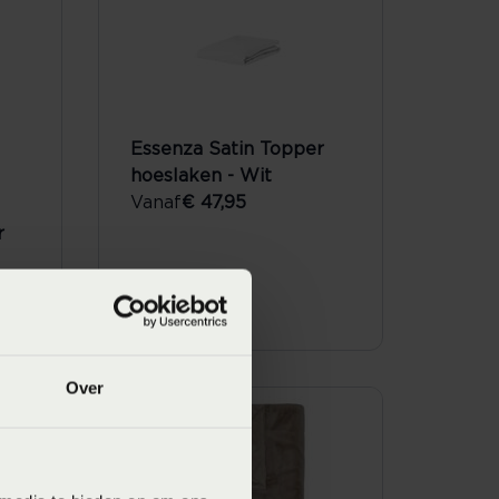
Essenza Satin Topper
hoeslaken - Wit
Vanaf
€ 47,95
r
Over