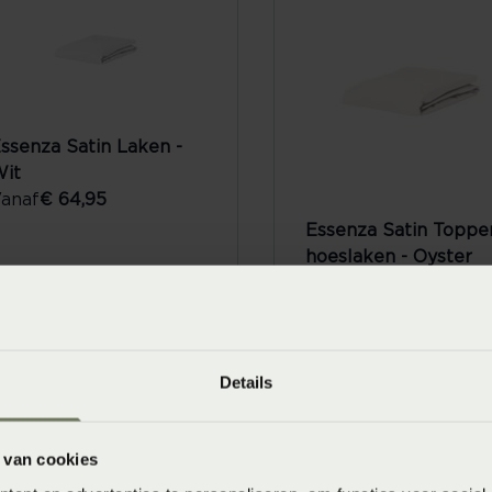
ssenza Satin Laken -
it
anaf
€ 64,95
Essenza Satin Toppe
hoeslaken - Oyster
(Beige)
Vanaf
€ 35,95
Details
 van cookies