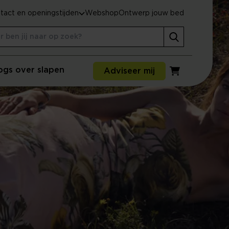
tact en openingstijden
Webshop
Ontwerp jouw bed
ogs over slapen
Adviseer mij
Winkelwagen