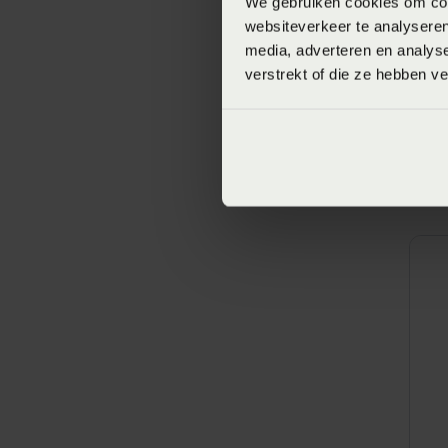
We gebruiken cookies om cont
websiteverkeer te analyseren
media, adverteren en analys
verstrekt of die ze hebben v
E
9
V