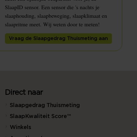
SlaapID sensor. Een sensor die 's nachts je
slaaphouding, slaapbeweging, slaapklimaat en
slaapritme meet. Wij weten door te meten!
Vraag de Slaapgedrag Thuismeting aan
Direct naar
Slaapgedrag Thuismeting
SlaapKwaliteit Score™
Winkels