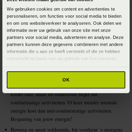
We gebruiken cookies om content en advertenties te
personaliseren, om functies voor social media te bieden
Winterslaapproblemen
en om ons websiteverkeer te analyseren. Ook delen we
informatie over uw gebruik van onze site met onze
In de winterperiode kampen meer mensen met
partners voor social media, adverteren en analyse. Deze
slaapproblemen door een gebrek aan licht en een
partners kunnen deze gegevens combineren met andere
onnatuurlijke levensstijl. We staan in het donker op om
informatie die u aan ze heeft verstrekt of die ze hebben
aan het werk te gaan en de zon gaat ook alweer vroeg
verzameld op basis van uw gebruik van hun services.
onder. Kortom, ons hele bioritme raakt in de war.
Zorg dat je in jouw voeding (ontbijt, lunch, diner)
OK
structuur toepast. Regelmatig en op vaste tijden. Het
klinkt saai, maar uit onderzoek blijkt dat
routinematige activiteiten 10 keer minder mentale
energie kost dan niet-routinematige activiteiten.
Besparing van jouw energie!
Beweeg en sport voldoende, bij voorkeur ’s morgens