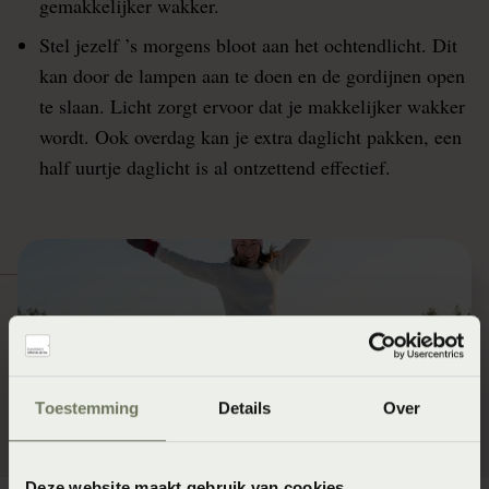
gemakkelijker wakker.
Stel jezelf ’s morgens bloot aan het ochtendlicht. Dit
kan door de lampen aan te doen en de gordijnen open
te slaan. Licht zorgt ervoor dat je makkelijker wakker
wordt. Ook overdag kan je extra daglicht pakken, een
half uurtje daglicht is al ontzettend effectief.
Toestemming
Details
Over
Deze website maakt gebruik van cookies