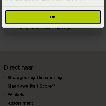
Wasinstructie
Maximaal 60 graden (Wassen op maximaal 60 graden)
OK
Materiaal
100% biologisch katoen satijn (Katoensatijn)
Direct naar
Slaapgedrag Thuismeting
SlaapKwaliteit Score™
Winkels
Assortiment