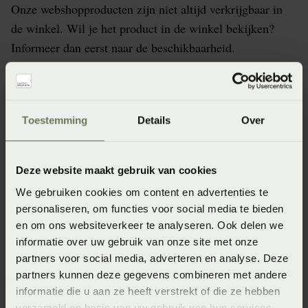
Onze webshopproducten zijn niet altijd verkrijgbaar in
de winkel. Wil je het product in de winkel bekijken?
Informeer dan eerst naar de beschikbaarheid.
Specificaties
Toestemming
Details
Over
Artikelnummer
Deze website maakt gebruik van cookies
8715944865128
We gebruiken cookies om content en advertenties te
personaliseren, om functies voor social media te bieden
Afmeting
en om ons websiteverkeer te analyseren. Ook delen we
60x70 (60 x 70 cm)
informatie over uw gebruik van onze site met onze
partners voor social media, adverteren en analyse. Deze
Seizoen
partners kunnen deze gegevens combineren met andere
FW2024
informatie die u aan ze heeft verstrekt of die ze hebben
verzameld op basis van uw gebruik van hun services.