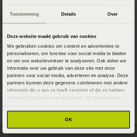
Specifiek materiaal
Toestemming
Details
Over
100% Powerfill extra soft
Materiaal
Deze website maakt gebruik van cookies
Katoensatijn
We gebruiken cookies om content en advertenties te
Wasinstructie
personaliseren, om functies voor social media te bieden
Wasbaar op maximaal 60 graden
en om ons websiteverkeer te analyseren. Ook delen we
informatie over uw gebruik van onze site met onze
Verkrijgbaarheid
partners voor social media, adverteren en analyse. Deze
Onze webshopproducten zijn niet altijd verkrijgbaar in de
partners kunnen deze gegevens combineren met andere
winkel. Wil je het product in de winkel bekijken? Informeer
informatie die u aan ze heeft verstrekt of die ze hebben
dan eerst naar de beschikbaarheid.
verzameld op basis van uw gebruik van hun services.
OK