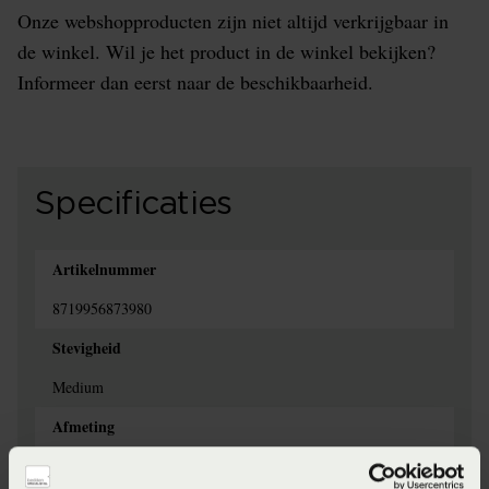
Onze webshopproducten zijn niet altijd verkrijgbaar in
de winkel. Wil je het product in de winkel bekijken?
Informeer dan eerst naar de beschikbaarheid.
Specificaties
Artikelnummer
8719956873980
Stevigheid
Medium
Afmeting
50 x 70 cm