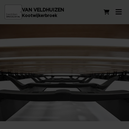
VAN VELDHUIZEN
Winkelwag
Kootwijkerbroek
Vlakke lattenbodems