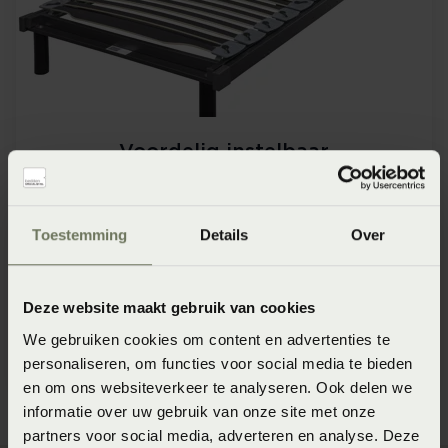
Voordelig instelbaar
De lattenbodem uit de SLP Collection is een
prijsvriendelijke en daarnaast ook nog eens vooraf en
Toestemming
Details
Over
achteraf aanpasbaar. Mocht de situatie daarom vragen
kan de bodem daar op aangepast worden. Ook
inpasbaar in een ledikant.
Deze website maakt gebruik van cookies
We gebruiken cookies om content en advertenties te
SLP Collection
personaliseren, om functies voor social media te bieden
en om ons websiteverkeer te analyseren. Ook delen we
informatie over uw gebruik van onze site met onze
partners voor social media, adverteren en analyse. Deze