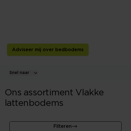
Een lattenbodem vormt vaak de ondergrond en inhoud
bij een ledikant. Lattenbodems worden al jarenlang
gemaakt maar ook nog steeds geperfectioneerd. Zowel
in materialen als met innovaties voor de beste
slaappositie.
Adviseer mij over bedbodems
Snel naar
Ons assortiment Vlakke
lattenbodems
Filteren