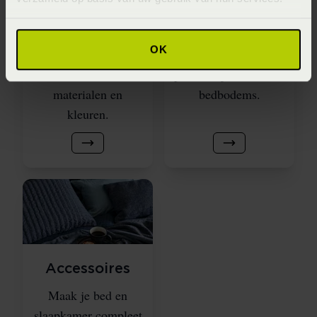
badmatten,
basis. Vergelijk
gastendoekjes en
boxsprings, vlakke,
OK
badjassen in
verstelbare en
verschillende maten,
persoonlijk instelbare
materialen en
bedbodems.
kleuren.
Accessoires
Maak je bed en
slaapkamer compleet