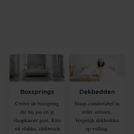
Alles voor je nachtrust vind je in onze winkel. Van
comfortabele complete slaapsystemen tot luxe
aankleding van je bed met mooie dekbedovertrekken
en accessoires. Je slaapt een derde van je leven, dus
doe het zo goed mogelijk.
Boxsprings
Dekbedden
Creëer de boxspring
Slaap comfortabel in
die bij jou en je
ieder seizoen.
slaapkamer past. Kies
Vergelijk dekbedden
uit vlakke, elektrisch
op vulling,