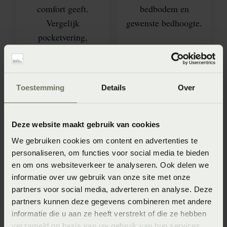
comfort geeft.
bedbodem en
Vergelijk
gewenste bedhoogte.
pocketvering,
koudschuim, latex,
visco en persoonlijk
instelbare matrassen.
Toestemming
Details
Over
Deze website maakt gebruik van cookies
We gebruiken cookies om content en advertenties te
personaliseren, om functies voor social media te bieden
en om ons websiteverkeer te analyseren. Ook delen we
informatie over uw gebruik van onze site met onze
partners voor social media, adverteren en analyse. Deze
Badtextiel
Bedbodems
partners kunnen deze gegevens combineren met andere
Ontdek handdoeken,
Een goed matras
informatie die u aan ze heeft verstrekt of die ze hebben
badlakens,
verdient een passende
verzameld op basis van uw gebruik van hun services.