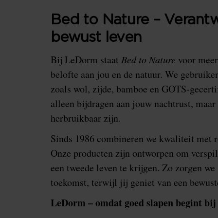
Bed to Nature – Verant
bewust leven
Bij LeDorm staat
Bed to Nature
voor meer 
belofte aan jou en de natuur. We gebruike
zoals wol, zijde, bamboe en GOTS-gecertif
alleen bijdragen aan jouw nachtrust, maa
herbruikbaar zijn.
Sinds 1986 combineren we kwaliteit met re
Onze producten zijn ontworpen om verspil
een tweede leven te krijgen. Zo zorgen we
toekomst, terwijl jij geniet van een bewust
LeDorm – omdat goed slapen begint bij 