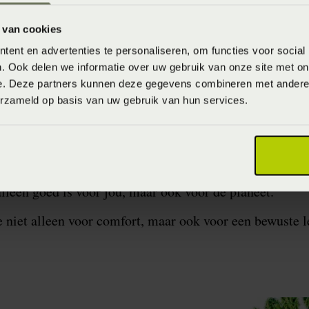
 meegaan. Onze bedden en matrassen worden met precis
 van cookies
ische aspect centraal staat. Dit betekent dat je niet al
ent en advertenties te personaliseren, om functies voor social
 de juiste houding, waardoor je lichaam volledig tot rus
. Ook delen we informatie over uw gebruik van onze site met on
e. Deze partners kunnen deze gegevens combineren met andere i
erzameld op basis van uw gebruik van hun services.
n is voor LeDorm meer dan een streven – het is een be
nachtrust te bieden, terwijl we tegelijkertijd de natuu
en met jou willen we een stap zetten naar een betere,
alleen goed is voor jou, maar ook voor de planeet.
niet alleen voor comfort, maar ook voor een bewuste l