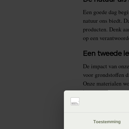
Een goede dag begin
natuur ons biedt. D
producten. Denk aan
op een verantwoord
Een tweede le
De impact van onze
voor grondstoffen 
Onze materialen wo
krijgen, bijvoorbee
economie en vermin
Comfort en d
Toestemming
Bij LeDorm draait 