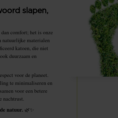
woord slapen,
dan comfort; het is onze
n natuurlijke materialen
iceerd katoen, die niet
r ook duurzaam en
spect voor de planeet.
ling te minimaliseren en
 samen voor een betere
e nachtrust.
de natuur.
🌿✨