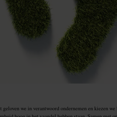
st geloven we in verantwoord ondernemen en kiezen we
mheid hoog in het vaandel hebben staan. Samen met on