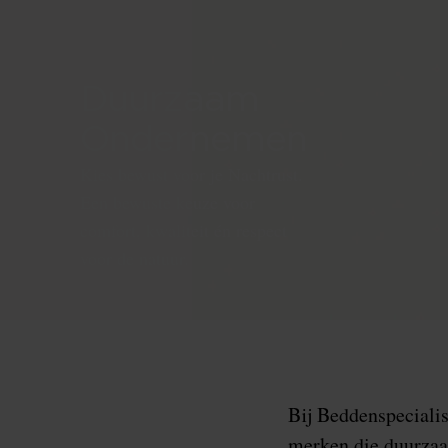
Duurzaam
Ondernemen
Kies bewust voor je Nachtrust.
Een bewuste keuze voor
comfort, kwaliteit én respect
voor de natuur.
Bij Beddenspeciali
merken die duurzaa