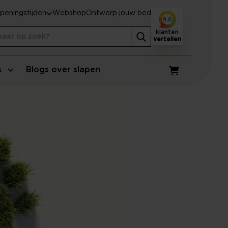
peningstijden
Webshop
Ontwerp jouw bed
9,6
klanten
vertellen
s
Blogs over slapen
Winkelwagen