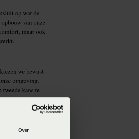
nsluit op wat de
de opbouw van onze
pcomfort, maar ook
werkt.
 kiezen we bewust
 onze omgeving.
 tweede kans te
n circulaire
Over
het ontwerpen van