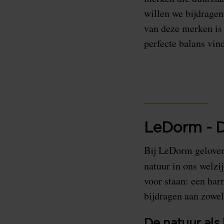
willen we bijdragen
van deze merken is
perfecte balans vin
LeDorm - D
Bij LeDorm geloven
natuur in ons welzi
voor staan: een ha
bijdragen aan zowel
De natuur als 