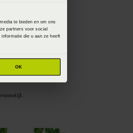
ie ontworpen,
leen comfortabel
 media te bieden en om ons
t komt.
ze partners voor social
nformatie die u aan ze heeft
lofte. Een belofte
r beschermen die dat
OK
 duurzamere wereld,
evensstijl.