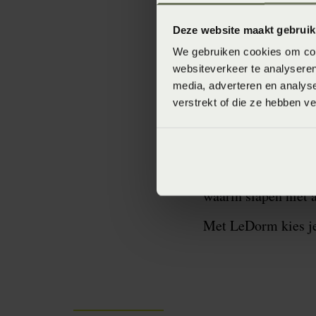
producten die lang
Deze website maakt gebruik
waarbij het ergonom
We gebruiken cookies om cont
slaapt, maar ook in
websiteverkeer te analyseren
media, adverteren en analys
Onze belofte
verstrekt of die ze hebben v
Duurzaam onderneme
om jou een gezonde 
mogelijk maakt. Sam
waarin slapen niet 
Met LeDorm kies je 