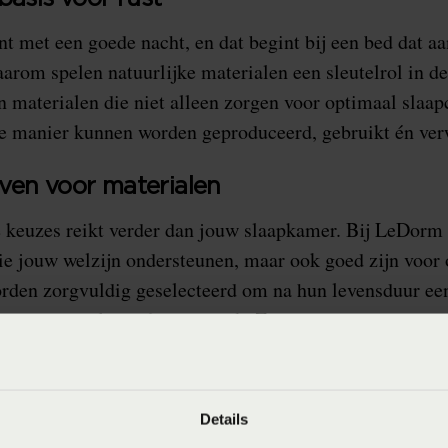
t met een goede nacht, en dat begint bij een bed dat aa
aarom spelen natuurlijke materialen een sleutelrol in 
 materialen die niet alleen zorgen voor optimaal slaa
e manier kunnen worden geproduceerd, gebruikt én ver
ven voor materialen
 keuzes reikt verder dan jouw slaapkamer. Bij LeDorm
die jouw welzijn ondersteunen, maar ook goed zijn voor
rden zorgvuldig geselecteerd om na hun levensduur een
ld door recycling of hergebruik. Zo dragen we bij aan ee
deren we afval.
uurzaamheid, hand in hand
Details
duurzaamheid niet alleen om materialen, maar ook om 