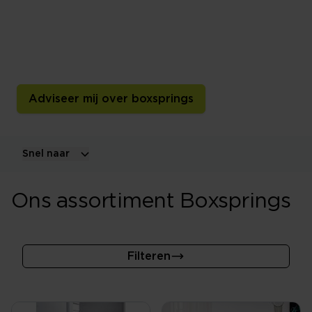
De beste boxspring past bij jouw lichaam, slaapkamer
en comfortvoorkeur. Vergelijk vlakke, elektrisch
verstelbare, instelbare en hoog-laagboxsprings. Kom
langs in de winkel of maak een afspraak!
Adviseer mij over boxsprings
Snel naar
Ons assortiment Boxsprings
Filteren