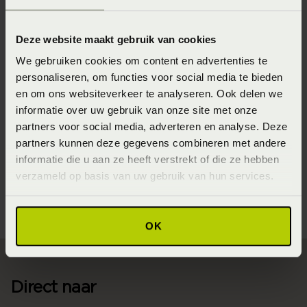
bemiddelingsdeskundige vastgelegde schikking, een en
ander tenzij de deelnemer het bindend advies binnen
Deze website maakt gebruik van cookies
twee maanden na dagtekening daarvan ter toetsing aan
We gebruiken cookies om content en advertenties te
de rechter heeft voorgelegd en voor zover op de
personaliseren, om functies voor social media te bieden
overeenkomst, die ten grondslag ligt aan het bindend
en om ons websiteverkeer te analyseren. Ook delen we
advies of de schikkingsovereenkomst geen beroep op de
informatie over uw gebruik van onze site met onze
partners voor social media, adverteren en analyse. Deze
aanbetalingsgarantie gedaan kan worden.
partners kunnen deze gegevens combineren met andere
Meer hierover is na te lezen in onderstaand document;
informatie die u aan ze heeft verstrekt of die ze hebben
verzameld op basis van uw gebruik van hun services.
Actuele CBW-voorwaarden
OK
Direct naar