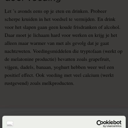
Let ’s avonds eens op je eten en drinken. Probeer
scherpe kruiden in het voedsel te vermijden. En drink
voor het slapen gaan geen koude frisdranken of alcohol.
Daar moet je lichaam hard voor werken en krijg je het
alleen maar warmer van met als gevolg dat je gaat
nachtzweten. Voedingsmiddelen die tryptofaan (werkt op
de melatonine productie) bevatten zoals grapefruit,
vijgen, dadels, banaan, yoghurt hebben weer wel een
positief effect. Ook voeding met veel calcium (werkt
rustgevend) zoals melkproducten.