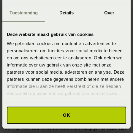
Toestemming
Details
Over
Tip 4 – Verander van dekbed
of kussen
Deze website maakt gebruik van cookies
Je kunt flink nachtzweten of transpireren wanneer je
We gebruiken cookies om content en advertenties te
onder te veel dekens slaapt. Dit wordt meestal niet
personaliseren, om functies voor social media te bieden
bestempeld als nachtzweten. Je kan vrij gemakkelijk van
en om ons websiteverkeer te analyseren. Ook delen we
het nachtzweten af komen door onder het juiste
informatie over uw gebruik van onze site met onze
beddengoed te slapen.
partners voor social media, adverteren en analyse. Deze
partners kunnen deze gegevens combineren met andere
informatie die u aan ze heeft verstrekt of die ze hebben
Het beste dekbed en hoofdkussen
verzameld op basis van uw gebruik van hun services.
bij nachtzweten
Kies ’s zomers voor een luchtig dekbed, een
OK
speciaal zomerdekbed is hiervoor een gepaste optie. En
op wat voor een soort hoofdkussen slaap je? Is deze van