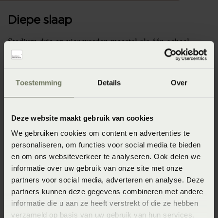
Diepe slaap
Stadium drie en vier worden meestal als één geheel
beschouwd. In deze fase ben je erg ontspannen en
moeilijk wakker te krijgen. Je ademhaling is diep en je
hartslag is langzaam en regelmatig.
Toestemming
Details
Over
Tijdens het begin van de nacht duurt deze fase erg lang.
Maar in de volgende cycli duurt deze fase steeds korter.
Deze website maakt gebruik van cookies
Er komen groeihormonen vrij, je lichaam herstelt zich en
We gebruiken cookies om content en advertenties te
doet nieuwe kracht op.
personaliseren, om functies voor social media te bieden
Naarmate je ouder wordt, duren deze diepe slaapfasen
en om ons websiteverkeer te analyseren. Ook delen we
steeds korter. Je zult daardoor merken dat slapen lang
informatie over uw gebruik van onze site met onze
partners voor social media, adverteren en analyse. Deze
niet zo verfrissend werkt als voorheen.
partners kunnen deze gegevens combineren met andere
informatie die u aan ze heeft verstrekt of die ze hebben
verzameld op basis van uw gebruik van hun services.