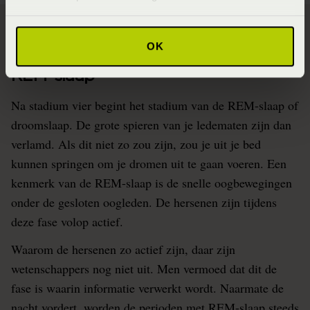
OK
REM-slaap
Na stadium vier begint het stadium van de REM-slaap of
droomslaap. De grote spieren van je ledematen zijn dan
verlamd. Als dit niet zo zou zijn, zou je uit je bed
kunnen springen om je dromen uit te gaan voeren. Een
kenmerk van de REM-slaap is de snelle oogbewegingen
onder de gesloten oogleden. De hersenen zijn tijdens
deze fase volop actief.
Waarom de hersenen zo actief zijn, daar zijn
wetenschappers nog niet uit. Men vermoed dat dit de
fase is waarin informatie verwerkt wordt. Naarmate de
nacht vordert, worden de perioden met REM-slaap steeds