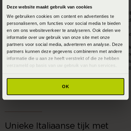
Deze website maakt gebruik van cookies
- 100% natuurlijke H
We gebruiken cookies om content en advertenties te
- Maximale veerkrac
Natuurlatex uitvoering
personaliseren, om functies voor social media te bieden
- Optimale ventilatie
en om ons websiteverkeer te analyseren. Ook delen we
- Drukverlagend en 
informatie over uw gebruik van onze site met onze
partners voor social media, adverteren en analyse. Deze
- Individueel verpakt
partners kunnen deze gegevens combineren met andere
- Dynamische onders
Pocketvering uitvoering
informatie die u aan ze heeft verstrekt of die ze hebben
- Uitstekende stabilite
verzameld op basis van uw gebruik van hun services.
- Ideaal voor versch
OK
Unieke Italiaanse tijk met