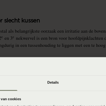
r slecht kussen
tal als belangrijkste oorzaak een irritatie aan de boven
e
e
2
en 3
nekwervel is een bron voor hoofdpijnklachten 
ngdurig in een tussenhouding te liggen met een te hoog
Details
 van cookies
De praktijk