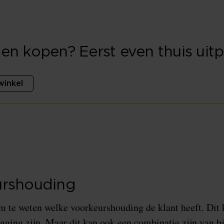
en kopen? Eerst even thuis uitp
winkel
urshouding
m te weten welke voorkeurshouding de klant heeft. Dit k
igging zijn. Maar dit kan ook een combinatie zijn van bi