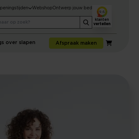
peningstijden
Webshop
Ontwerp jouw bed
9,6
klanten
vertellen
gs over slapen
Afspraak maken
Winkelwagen