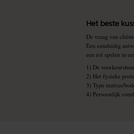
Het beste kus
De vraag van cliënt
Een eenduidig antwo
een rol spelen in e
1) De voorkeurshoud
2) Het fysieke postu
3) Type matras/bode
4) Persoonlijk comf