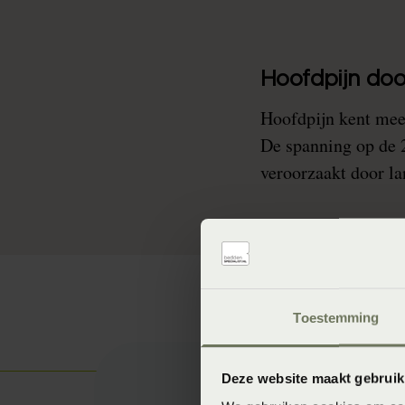
Hoofdpijn doo
Hoofdpijn kent mees
De spanning op de 
veroorzaakt door la
Toestemming
Deze website maakt gebruik