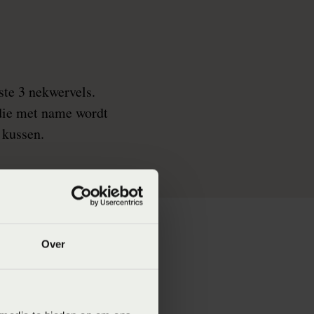
ste 3 nekwervels.
die met name wordt
 kussen.
Over