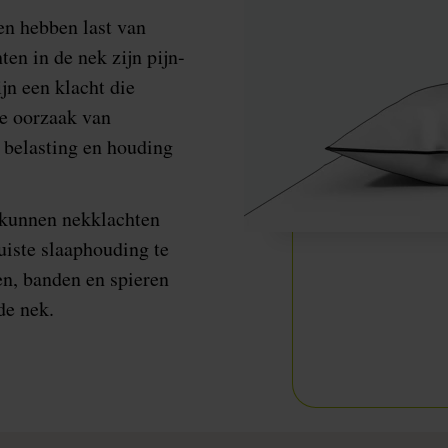
n hebben last van
en in de nek zijn pijn-
jn een klacht die
De oorzaak van
 belasting en houding
r kunnen nekklachten
uiste slaaphouding te
en, banden en spieren
de nek.