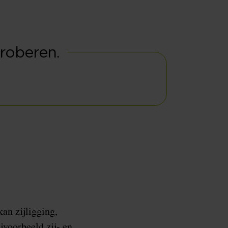
roberen.
an zijligging,
jvoorbeeld zij- en