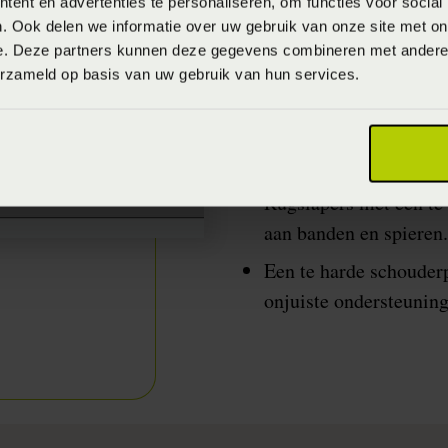
ent en advertenties te personaliseren, om functies voor social
. Ook delen we informatie over uw gebruik van onze site met on
In de praktijk kom ik als 
e. Deze partners kunnen deze gegevens combineren met andere i
slapen tegen. Er zijn 3 
erzameld op basis van uw gebruik van hun services.
voorkomen.
De tussenhouding of b
stress op de bovenste 
Rugslapers met een te
aan banden en spieren.
Een te harde schouderp
onjuiste ondersteunin