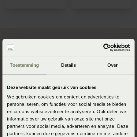
Hoe weet je of je nu al goed
Toestemming
Details
Over
ligt?
Deze website maakt gebruik van cookies
Als je wilt weten of je momenteel wel goed ligt maak
We gebruiken cookies om content en advertenties te
dan gebruik van onze SlaapSelfie service. Maak een foto
personaliseren, om functies voor social media te bieden
van jouw lighouding en krijg advies van onze
en om ons websiteverkeer te analyseren. Ook delen we
SlaapFysiotherapeut Hidde Hulshof over jouw
informatie over uw gebruik van onze site met onze
lighouding en tips hoe je deze zou kunnen verbeteren.
partners voor social media, adverteren en analyse. Deze
Lees hier meer over de SlaapSelfie.
partners kunnen deze gegevens combineren met andere