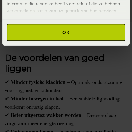
informatie die u aan ze heeft verstrekt of die ze hebben
verzameld op basis van uw gebruik van hun services.
OK
De voordelen van goed
liggen
Minder fysieke klachten
✔
– Optimale ondersteuning
voor rug, nek en schouders.
Minder bewegen in bed
✔
– Een stabiele lighouding
voorkomt onrustig slapen.
Beter uitgerust wakker worden
✔
– Diepere slaap
zorgt voor meer energie overdag.
Ontspannen liggen
✔
– Je spieren kunnen volledig