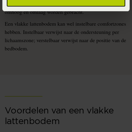
hoofd- en voetengedeelte handmatig of elektrisch
omhoog en omlaag worden gebracht.
Een vlakke lattenbodem kan wel instelbare comfortzones
hebben. Instelbaar verwijst naar de ondersteuning per
lichaamszone; verstelbaar verwijst naar de positie van de
bedbodem.
Voordelen van een vlakke
lattenbodem