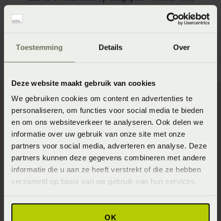
inpasbaar in een ledikant.
SLP Collection
Toestemming
Details
Over
Deze website maakt gebruik van cookies
We gebruiken cookies om content en advertenties te
personaliseren, om functies voor social media te bieden
en om ons websiteverkeer te analyseren. Ook delen we
informatie over uw gebruik van onze site met onze
Wat is het verschil tussen
partners voor social media, adverteren en analyse. Deze
een vlakke en een
partners kunnen deze gegevens combineren met andere
informatie die u aan ze heeft verstrekt of die ze hebben
verstelbare lattenbodem?
verzameld op basis van uw gebruik van hun services.
Een vlakke lattenbodem blijft in een vaste, horizontale
positie. Bij een verstelbare lattenbodem kunnen het
OK