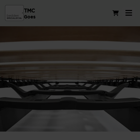
TMC
Winkelwag
Goes
Vlakke lattenbodems