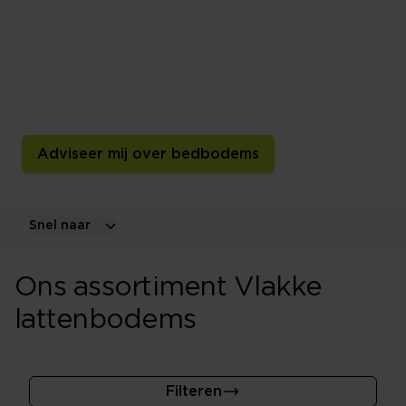
Een lattenbodem vormt vaak de ondergrond en inhoud
bij een ledikant. Lattenbodems worden al jarenlang
gemaakt maar ook nog steeds geperfectioneerd. Zowel
in materialen als met innovaties voor de beste
slaappositie.
Adviseer mij over bedbodems
Snel naar
Ons assortiment Vlakke
lattenbodems
Filteren