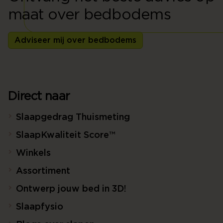
maat over bedbodems
Adviseer mij over bedbodems
Direct naar
Slaapgedrag Thuismeting
SlaapKwaliteit Score™
Winkels
Assortiment
Ontwerp jouw bed in 3D!
Slaapfysio