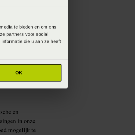
 voor het lichaam —
g.
 media te bieden en om ons
erzoek, data
ze partners voor social
nformatie die u aan ze heeft
pelijk)
onderzoek
,
ras en hoofdkussen
akker worden of
OK
ische en
ssingen in onze
oed mogelijk te