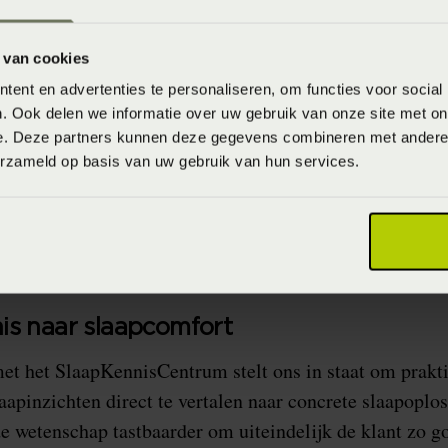
metingen adviseren we over de optimale ondersteuning
 op persoonlijke voorkeur, lichaamsbouw en slaapgedra
 van cookies
ent en advertenties te personaliseren, om functies voor social
ankzij training, (wetenschappelijk) ond
. Ook delen we informatie over uw gebruik van onze site met on
e. Deze partners kunnen deze gegevens combineren met andere i
erzameld op basis van uw gebruik van hun services.
training
(wetenschap
t SlaapKennisCentrum en dankzij
,
unnen we nog beter adviseren over welk type bed, mat
eder individu. Het maakt het verschil tussen uitgerust w
nek-, schouder-, of rugklachten.
is naar slaapcomfort
t het SlaapKennisCentrum stelt ons in staat om prakt
aapinzichten direct te vertalen naar concrete slaapoplo
e wetenschap tastbaarder om uiteindelijk de klant zo g