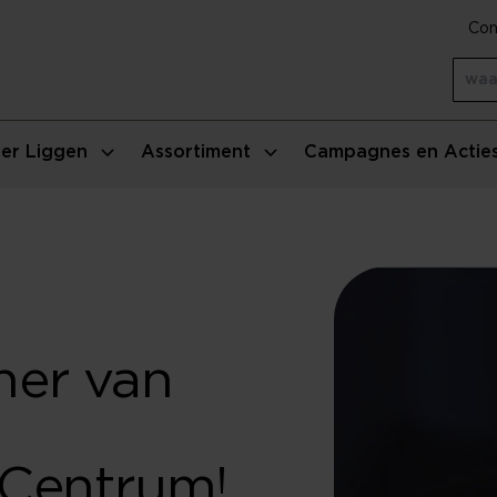
Con
er Liggen
Assortiment
Campagnes en Actie
tner van
sCentrum!