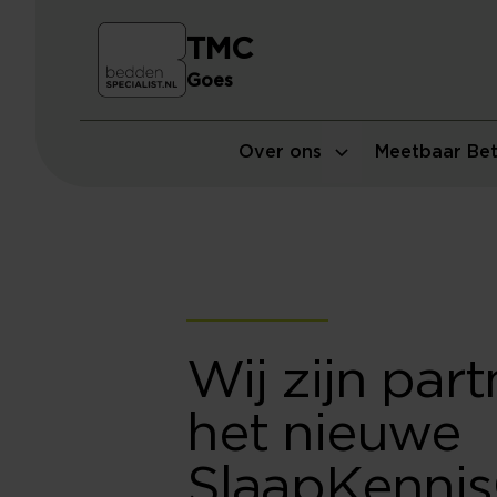
TMC
Goes
Over ons
Meetbaar Bet
Wij zijn par
het nieuwe
SlaapKenni