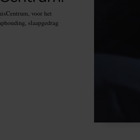
nisCentrum, voor het
aaphouding, slaapgedrag