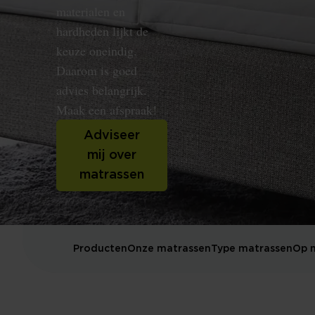
materialen en
hardheden lijkt de
keuze oneindig.
Daarom is goed
advies belangrijk.
Maak een afspraak!
Adviseer
mij over
matrassen
Producten
Onze matrassen
Type matrassen
Op 