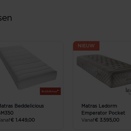
sen
NIEUW
atras Beddelicious
Matras Ledorm
BM350
Emperator Pocket
anaf
€ 1.449,00
Vanaf
€ 3.595,00