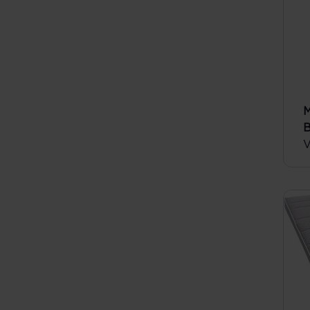
M
B
V