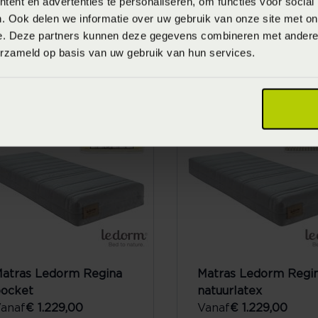
ent en advertenties te personaliseren, om functies voor social
. Ook delen we informatie over uw gebruik van onze site met on
e. Deze partners kunnen deze gegevens combineren met andere i
atras Ledorm Regale
Matras Ledorm Rega
erzameld op basis van uw gebruik van hun services.
atuurlatex
pocket
anaf
€ 1.799,00
Vanaf
€ 1.799,00
atras Ledorm Regina
Matras Ledorm Regi
ocket
natuurlatex
anaf
€ 1.229,00
Vanaf
€ 1.229,00