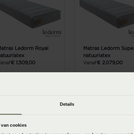
atras Ledorm Royal
Matras Ledorm Super
atuurlatex
natuurlatex
anaf
€ 1.509,00
Vanaf
€ 2.079,00
Details
 van cookies