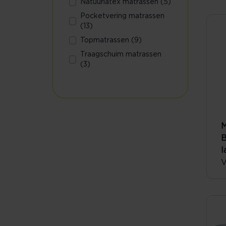
Natuurlatex matrassen (5)
Pocketvering matrassen
(13)
Topmatrassen (9)
Traagschuim matrassen
(3)
M
B
l
V