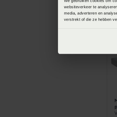
We gebruiken cookies om cont
websiteverkeer te analyseren
media, adverteren en analys
M
verstrekt of die ze hebben v
n
V
M
p
V