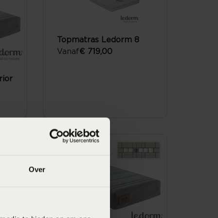
Topmatras Ledorm 8
Vanaf
€ 719,00
ior
Over