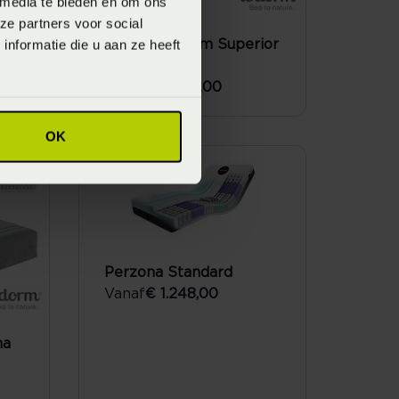
 media te bieden en om ons
ze partners voor social
nformatie die u aan ze heeft
le
Matras Ledorm Superior
pocket
Vanaf
€ 2.079,00
OK
Perzona Standard
Vanaf
€ 1.248,00
na