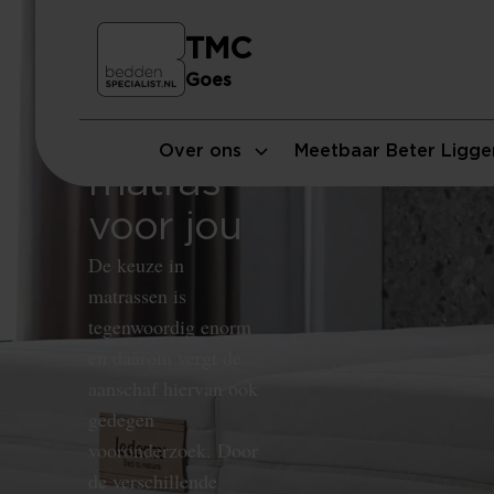
TMC
Goes
Vind het
beste
Over ons
Meetbaar Beter Ligge
matras
voor jou
De keuze in
matrassen is
tegenwoordig enorm
en daarom vergt de
aanschaf hiervan ook
gedegen
vooronderzoek. Door
de verschillende