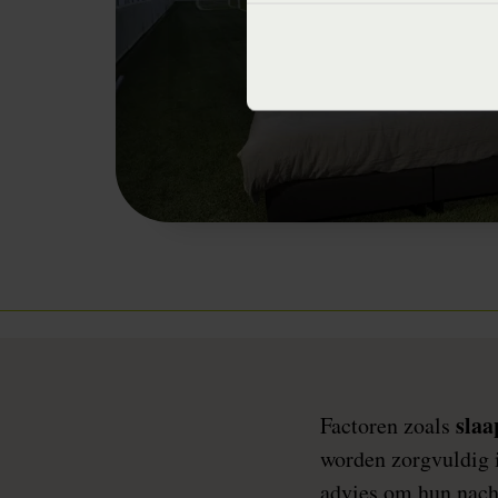
slaa
Factoren zoals
worden zorgvuldig i
advies om hun nacht