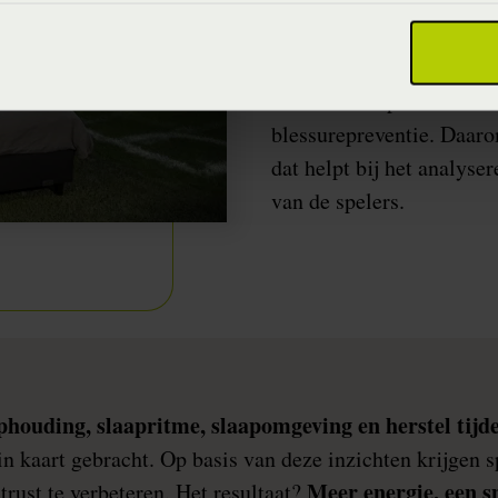
Voetbal draait om krach
zonder goed herstel blijf
weet dat slaap een crucial
blessurepreventie. Daar
dat helpt bij het analyse
van de spelers.
phouding, slaapritme, slaapomgeving en herstel tijd
n kaart gebracht. Op basis van deze inzichten krijgen s
Meer energie, een sn
rust te verbeteren. Het resultaat?