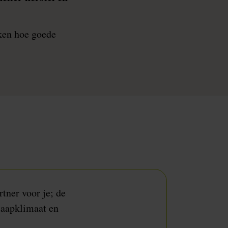
kken hoe goede
tner voor je; de
laapklimaat en