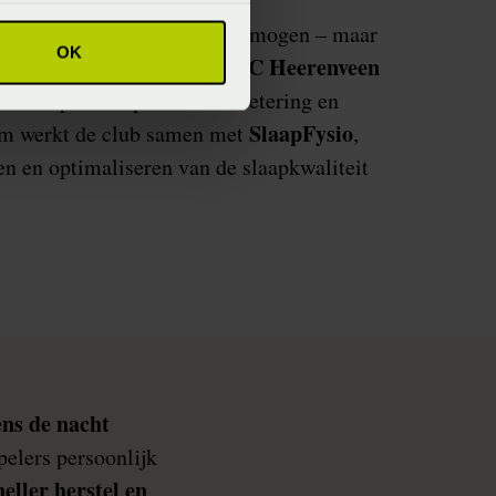
t, snelheid en uithoudingsvermogen – maar
OK
SC Heerenveen
t geen enkele speler topfit.
e rol speelt in prestatieverbetering en
SlaapFysio
om werkt de club samen met
,
ren en optimaliseren van de slaapkwaliteit
ens de nacht
pelers persoonlijk
eller herstel en