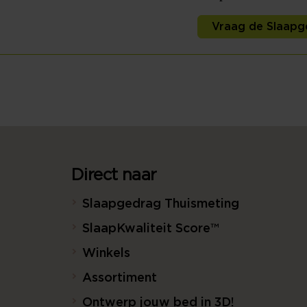
Vraag de Slaapg
Direct naar
Slaapgedrag Thuismeting
SlaapKwaliteit Score™
Winkels
Assortiment
Ontwerp jouw bed in 3D!