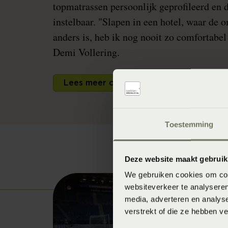
topmatrassen persoonlijk geprofileerd en 
instelbaar. "Slapen in een hotel, waar de
anders is, heb ik nog nooit zo comfortabel
Demi Vollering.
Lees meer over Team SD Worx!
Toestemming
Deze website maakt gebruik
We gebruiken cookies om cont
websiteverkeer te analyseren
media, adverteren en analys
verstrekt of die ze hebben v