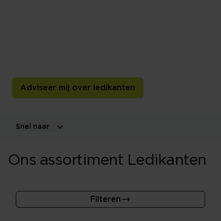
slaapkamerstijl
Een ledikant is het bedframe rondom de bedbodem en
het matras. Kies uit houten en gestoffeerde modellen,
bedden met opbergruimte en verschillende maten,
hoogtes en stijlen.
Adviseer mij over ledikanten
Snel naar
Ons assortiment Ledikanten
Filteren