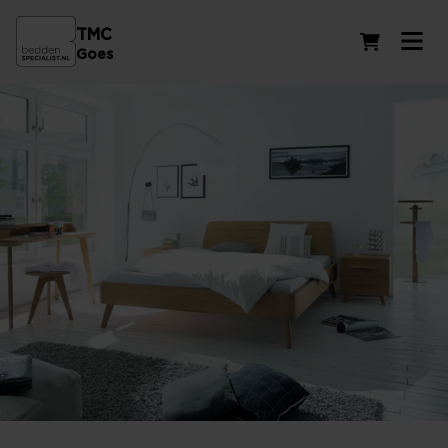
TMC
Winkelwag
Goes
Ledikanten voor iedere