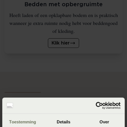
Bedden met opbergruimte
Heeft laden of een opklapbare bodem en is praktisch
wanneer je extra ruimte nodig hebt voor beddengoed
of kleding.
Klik hier
De 4 voordelen van een
ledikant.
Toestemming
Details
Over