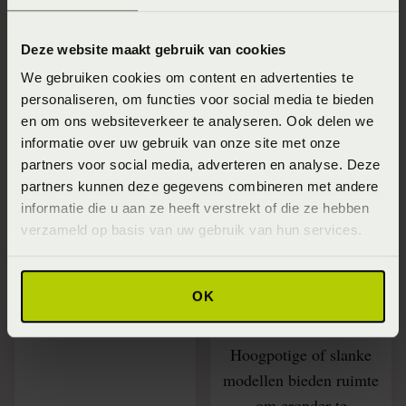
Voordeel 1: Geef
Voordeel 2: Een
Deze website maakt gebruik van cookies
snel je eigen stijl
ledikant is
We gebruiken cookies om content en advertenties te
met een ledikant
makkelijk schoon
personaliseren, om functies voor social media te bieden
te houden
Creëer snel je eigen stijl
en om ons websiteverkeer te analyseren. Ook delen we
informatie over uw gebruik van onze site met onze
met een ledikant. Er
Een ledikant is
partners voor social media, adverteren en analyse. Deze
zijn veel opties, zoals
eenvoudig schoon te
partners kunnen deze gegevens combineren met andere
superslanke modellen
houden, vooral met een
informatie die u aan ze heeft verstrekt of die ze hebben
met ruimte onder het
houten frame. Een
verzameld op basis van uw gebruik van hun services.
bed. Of juist robuuste
houten bedframe is
houten modellen met
eenvoudig met een
OK
een stoere poot eronder.
droge of licht vochtige
doek af te nemen.
Hoogpotige of slanke
modellen bieden ruimte
om eronder te