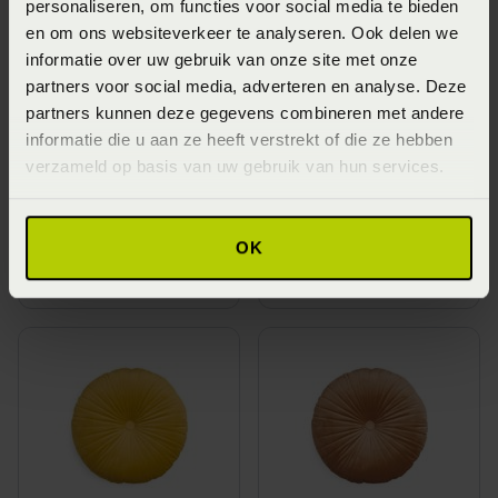
personaliseren, om functies voor social media te bieden
en om ons websiteverkeer te analyseren. Ook delen we
informatie over uw gebruik van onze site met onze
partners voor social media, adverteren en analyse. Deze
partners kunnen deze gegevens combineren met andere
informatie die u aan ze heeft verstrekt of die ze hebben
verzameld op basis van uw gebruik van hun services.
Essenza Naina
Essenza Naina
Sierkussen -
Sierkussen - Dusty
Mosgroen (Groen)
lilac (Paars)
OK
Vanaf
€ 39,95
Vanaf
€ 39,95