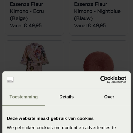
Essenza Fleur
Essenza Fleur
Kimono - Ecru
Kimono - Nightblue
(Beige)
(Blauw)
Vanaf
€ 49,95
Vanaf
€ 49,95
Essenza Fleur
Essenza Naina
Toestemming
Details
Over
Kimono - Rose
Sierkussen - Canyon
(Roze)
rose (Roze)
Vanaf
€ 49,95
Vanaf
€ 39,95
Deze website maakt gebruik van cookies
We gebruiken cookies om content en advertenties te