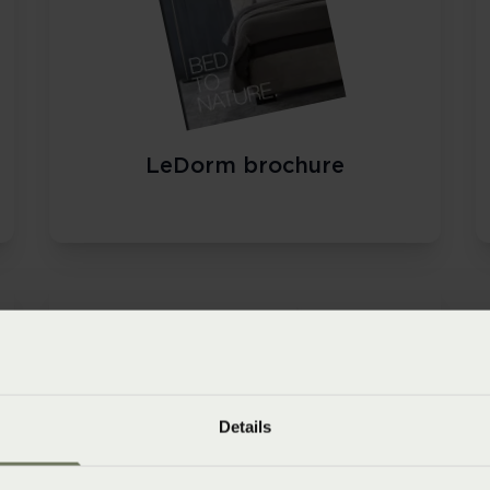
LeDorm brochure
Details