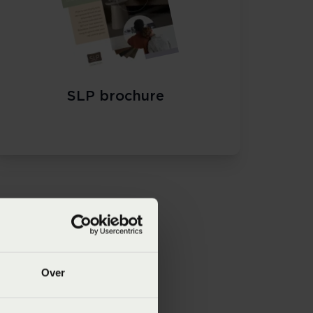
SLP brochure
Over