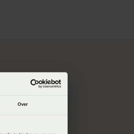
ussens kun je soms
Over
an bijdragen aan