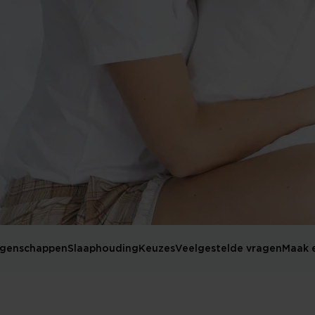
igenschappen
Slaaphouding
Keuzes
Veelgestelde vragen
Maak 