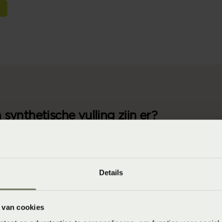
synthetische vulling zijn er?
etjes
es geven een zacht en vormbaar gevoel. Bij navulbare k
 of toevoegen.
Details
 van cookies
ls zijn licht van gewicht. De open ruimte in de vezels k