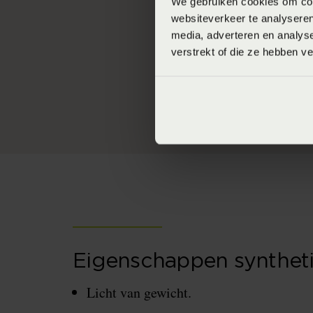
We gebruiken cookies om cont
een luchtiger gevoe
websiteverkeer te analyseren
media, adverteren en analys
Microvezels
verstrekt of die ze hebben v
Fijne microvezels 
gevoel van dons te 
Eigenschappen synthet
Licht van gewicht.