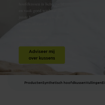
hoofdkussen is licht, zacht
en vaak goed wasbaar. De
juiste hoogte en stevigheid
hangen af van je
slaaphouding,
lichaamsbouw en
persoonlijke voorkeur.
Adviseer mij
over kussens
Producten
Synthetisch hoofdkussen
Vullingen
E