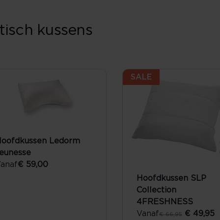
tisch kussens
SALE
oofdkussen Ledorm
eunesse
anaf
€ 59,00
Hoofdkussen SLP
Collection
4FRESHNESS
Vanaf
€ 49,95
€ 66,95