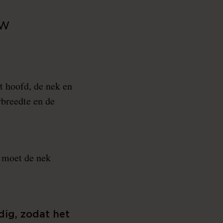
uw
t hoofd, de nek en
rbreedte en de
n moet de nek
dig, zodat het