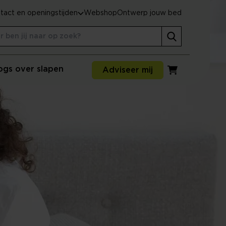
tact en openingstijden
Webshop
Ontwerp jouw bed
ogs over slapen
Adviseer mij
Winkelwagen