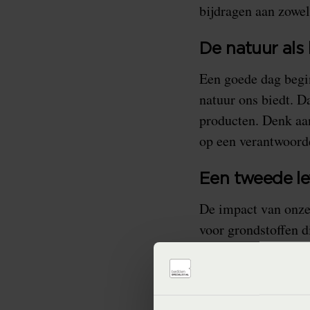
bijdragen aan zowel
De natuur als 
Een goede dag begin
natuur ons biedt. D
producten. Denk aan
op een verantwoord
Een tweede le
De impact van onze
voor grondstoffen 
Onze materialen wo
krijgen, bijvoorbee
economie en vermin