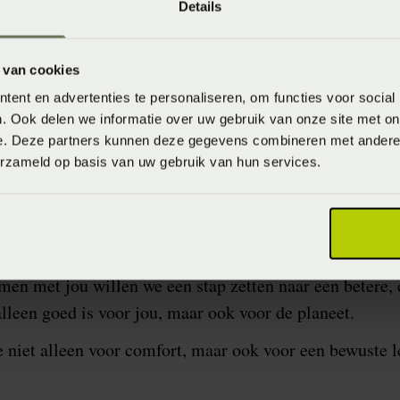
Details
uurzaamheid, hand in hand
duurzaamheid niet alleen om materialen, maar ook om 
 van cookies
 meegaan. Onze bedden en matrassen worden met precis
ent en advertenties te personaliseren, om functies voor social
ische aspect centraal staat. Dit betekent dat je niet al
. Ook delen we informatie over uw gebruik van onze site met on
 de juiste houding, waardoor je lichaam volledig tot rus
e. Deze partners kunnen deze gegevens combineren met andere i
erzameld op basis van uw gebruik van hun services.
n is voor LeDorm meer dan een streven – het is een be
nachtrust te bieden, terwijl we tegelijkertijd de natuu
en met jou willen we een stap zetten naar een betere,
alleen goed is voor jou, maar ook voor de planeet.
niet alleen voor comfort, maar ook voor een bewuste l