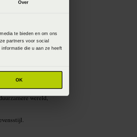
Over
het ontwerpen van
ie ontworpen,
 media te bieden en om ons
leen comfortabel
ze partners voor social
t komt.
nformatie die u aan ze heeft
lofte. Een belofte
OK
r beschermen die dat
 duurzamere wereld,
evensstijl.