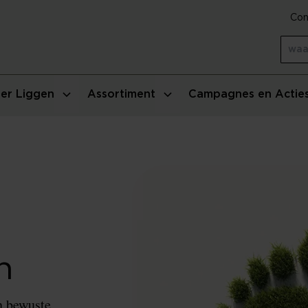
Con
er Liggen
Assortiment
Campagnes en Actie
n
n bewuste