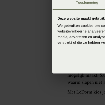
Toestemming
Comfort en d
Bij LeDorm draait 
Deze website maakt gebruik
producten die lang
We gebruiken cookies om cont
waarbij het ergonom
websiteverkeer te analyseren
slaapt, maar ook in
media, adverteren en analys
verstrekt of die ze hebben v
Onze belofte
Duurzaam onderneme
om jou een gezonde 
mogelijk maakt. Sam
waarin slapen niet 
Met LeDorm kies je 