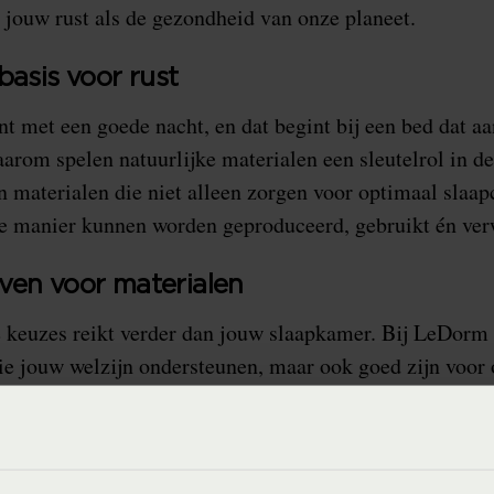
 jouw rust als de gezondheid van onze planeet.
basis voor rust
t met een goede nacht, en dat begint bij een bed dat aa
aarom spelen natuurlijke materialen een sleutelrol in 
 materialen die niet alleen zorgen voor optimaal slaa
e manier kunnen worden geproduceerd, gebruikt én ver
ven voor materialen
 keuzes reikt verder dan jouw slaapkamer. Bij LeDorm
die jouw welzijn ondersteunen, maar ook goed zijn voor
rden zorgvuldig geselecteerd om na hun levensduur een
ld door recycling of hergebruik. Zo dragen we bij aan ee
deren we afval.