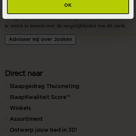
Jooken?
OK
Vraag dan nu meer informatie op over Jooken om meer
te weten te komen over de mogelijkheden van dit merk.
Adviseer mij over Jooken
Direct naar
Slaapgedrag Thuismeting
SlaapKwaliteit Score™
Winkels
Assortiment
Ontwerp jouw bed in 3D!