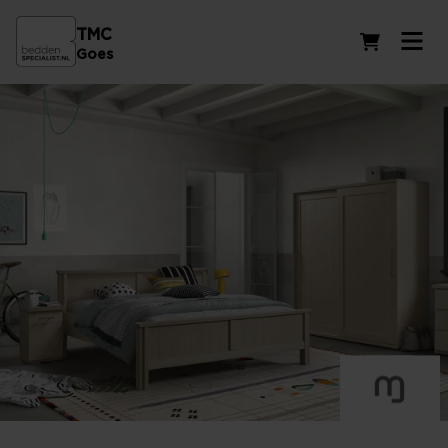
TMC
Winkelwag
Goes