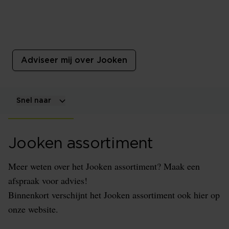
Jooken
Bedden van Meubelfabriek Jooken zijn uniek en
hebben bijpassende kasten, commodes en nachtkastjes.
Adviseer mij over Jooken
Snel naar
Jooken assortiment
Meer weten over het Jooken assortiment? Maak een
afspraak voor advies!
Binnenkort verschijnt het Jooken assortiment ook hier op
onze website.