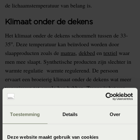
de lichaamstemperatuur van belang is.
Klimaat onder de dekens
Het klimaat onder de dekens schommelt tussen de 33-
o
35
. Deze temperatuur kan beïnvloed worden door
slaapproducten zoals de
matras
,
dekbed
en
textiel
waar
men mee slaapt. Synthetische producten zijn slechter in
warmte regulatie warmte regulerend. De persoon
ervaart een broeierig klimaat onder de dekens wat meer
transpireren tot gevolg kan hebben. Tevens is het van
belang hoe goed de slaapproducten het vocht ’s nachts
kunnen afvoeren
Toestemming
Details
Over
Deze website maakt gebruik van cookies