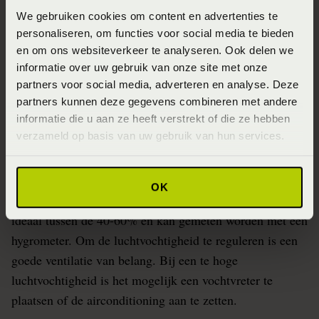
We gebruiken cookies om content en advertenties te
personaliseren, om functies voor social media te bieden
Slaapkamerklimaat
en om ons websiteverkeer te analyseren. Ook delen we
informatie over uw gebruik van onze site met onze
Het klimaat in de slaapkamer is van belang om goede
partners voor social media, adverteren en analyse. Deze
slaapomstandigheden te creëren. Om goed te kunnen
partners kunnen deze gegevens combineren met andere
slapen, moet zowel de temperatuur als de
informatie die u aan ze heeft verstrekt of die ze hebben
verzameld op basis van uw gebruik van hun services.
luchtvochtigheid goed zijn. De temperatuur in de
slaapkamer is optimaal tussen de 16 en 18 graden
Celsius. Zet overdag het slaapkamerraam open en zorg
OK
voor een optimale ventilatie. De luchtvochtigheid is
ideaal tussen de 40-60% en kan gemeten worden met een
hygrometer. Om de luchtvochtigheid te reguleren is een
goede ventilatie van belang. Bij een te hoge
luchtvochtigheid is het mogelijk een vochtvreter te
plaatsen of de airconditioning aan te zetten.