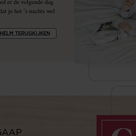
eed er de volgende dag
dat je het ’s nachts wel
 HELM TERUGKIJKEN
 GAAP