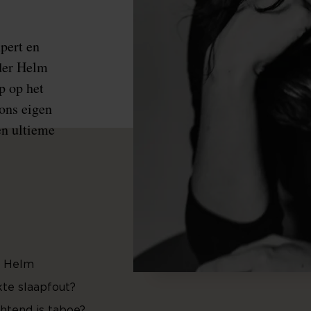
pert en
 der Helm
p op het
 ons eigen
n ultieme
r Helm
kte slaapfout?
htend is taboe?