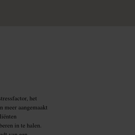
tressfactor, het
oon meer aangemaakt
liënten
eren in te halen.
udt van een