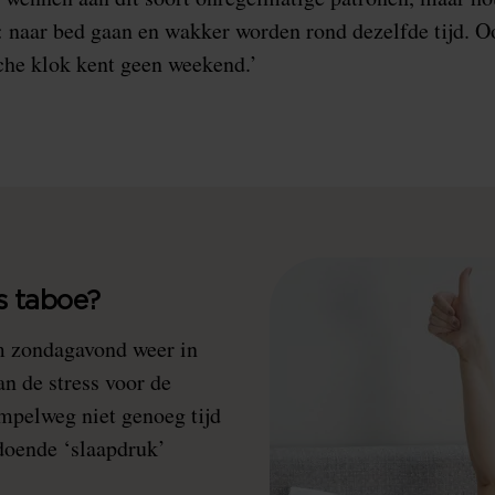
 naar bed gaan en wakker worden rond dezelfde tijd. O
che klok kent geen weekend.’
s taboe?
 om zondagavond weer in
n de stress voor de
mpelweg niet genoeg tijd
ldoende ‘slaapdruk’