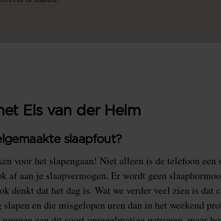
met Els van der Helm
elgemaakte slaapfout?
en voor het slapengaan! Niet alleen is de telefoon een s
ook af aan je slaapvermogen. Er wordt geen slaaphorm
ok denkt dat het dag is. Wat we verder veel zien is dat c
slapen en die misgelopen uren dan in het weekend prob
g wennen aan dit soort onregelmatige patronen, maar ho