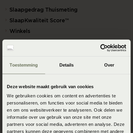
Slaapgedrag Thuismeting
SlaapKwaliteit Score™
Winkels
Assortiment
Ontwerp jouw bed in 3D!
Slaapfysio
Toestemming
Details
Over
Blogs over slapen
Beddenspecialist Business
Deze website maakt gebruik van cookies
Duurzaam Ondernemen
We gebruiken cookies om content en advertenties te
personaliseren, om functies voor social media te bieden
Veelgestelde vragen
en om ons websiteverkeer te analyseren. Ook delen we
informatie over uw gebruik van onze site met onze
partners voor social media, adverteren en analyse. Deze
Over Beddenspecialist.nl
partners kunnen deze gegevens combineren met andere