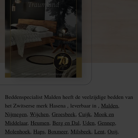
Beddenspecialist Malden heeft de veelzijdige bedden van
het Zwitserse merk Hasena , leverbaar in ,
Malden
,
Nijmegen
,
Wijchen
,
Groesbeek
,
Cuijk
,
Mook en
Middelaar
,
Heumen
,
Berg en Dal
,
Uden
,
Gennep
,
Molenhoek
,
Haps
,
Boxmeer
,
Milsbeek
,
Lent
,
Ooij
,