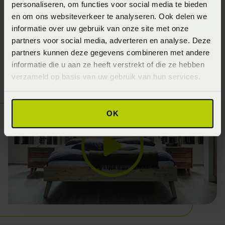
personaliseren, om functies voor social media te bieden
vormen, ontwerpt Hasena individuele meubelonderdelen,
en om ons websiteverkeer te analyseren. Ook delen we
en laten het vervolgens aan jouw creativiteit over om
informatie over uw gebruik van onze site met onze
jouw droom waar te maken uit het eindeloze aantal
partners voor social media, adverteren en analyse. Deze
mogelijke combinaties...
partners kunnen deze gegevens combineren met andere
informatie die u aan ze heeft verstrekt of die ze hebben
verzameld op basis van uw gebruik van hun services.
OK