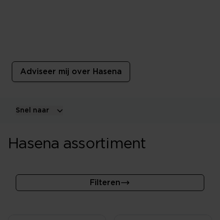
Hasena
''Vanaf dag één zijn kwaliteit, innovatieve kracht,
perfectie in vakmanschap en prijsbewustzijn
kenmerkend voor de bedden van Hasena.''
Adviseer mij over Hasena
Snel naar
Hasena assortiment
Filteren