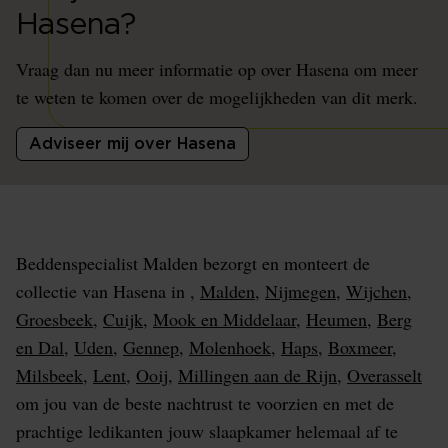
Hasena?
Vraag dan nu meer informatie op over Hasena om meer
te weten te komen over de mogelijkheden van dit merk.
Adviseer mij over Hasena
Beddenspecialist Malden bezorgt en monteert de
collectie van Hasena in ,
Malden
,
Nijmegen
,
Wijchen
,
Groesbeek
,
Cuijk
,
Mook en Middelaar
,
Heumen
,
Berg
en Dal
,
Uden
,
Gennep
,
Molenhoek
,
Haps
,
Boxmeer
,
Milsbeek
,
Lent
,
Ooij
,
Millingen aan de Rijn
,
Overasselt
om jou van de beste nachtrust te voorzien en met de
prachtige ledikanten jouw slaapkamer helemaal af te