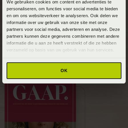
Lees het nieuwe gratis GAAP
We gebruiken cookies om content en advertenties te
personaliseren, om functies voor social media te bieden
magazine
en om ons websiteverkeer te analyseren. Ook delen we
informatie over uw gebruik van onze site met onze
De nieuwste editie van ons magazine is er! In deze 5de
partners voor social media, adverteren en analyse. Deze
editie vind je volop inspiratie en informatie voor een
partners kunnen deze gegevens combineren met andere
betere nachtrust. Nog geen exemplaar? Vraag hem
informatie die u aan ze heeft verstrekt of die ze hebben
eenvoudig aan en ontvang hem direct in je mailbox.
verzameld op basis van uw gebruik van hun services.
Lees meer!
OK