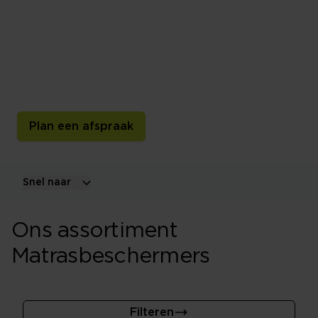
matrasbeschermers
Een molton of matrasbeschermer helpt je matras fris
en schoon te houden. Ontdek verschillende materialen,
maten en uitvoeringen voor matrassen, toppers en
kussens.
Plan een afspraak
Snel naar
Ons assortiment
Matrasbeschermers
Filteren