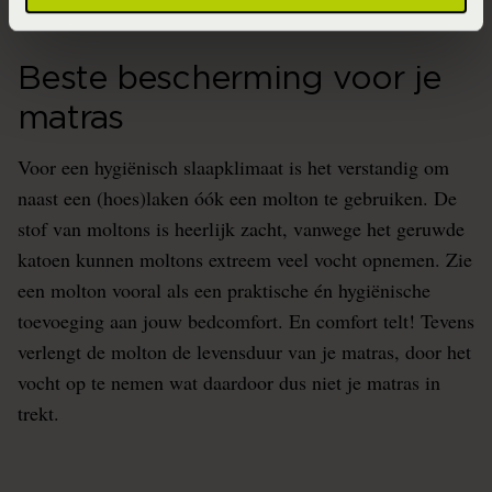
Beste bescherming voor je
matras
Voor een hygiënisch slaapklimaat is het verstandig om
naast een (hoes)laken óók een molton te gebruiken. De
stof van moltons is heerlijk zacht, vanwege het geruwde
katoen kunnen moltons extreem veel vocht opnemen. Zie
een molton vooral als een praktische én hygiënische
toevoeging aan jouw bedcomfort. En comfort telt! Tevens
verlengt de molton de levensduur van je matras, door het
vocht op te nemen wat daardoor dus niet je matras in
trekt.