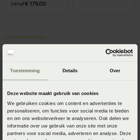
Vanaf
€ 179,00
Traagschuim kussens; verlaagt
de druk en ondersteunt je
Toestemming
Details
Over
hoofd
Het meest opvallende kenmerk van een traagschuim
Deze website maakt gebruik van cookies
kussen is het vermogen om de contouren van je hoofd te
We gebruiken cookies om content en advertenties te
volgen. Dit komt door de invloed van warmte en de druk
personaliseren, om functies voor social media te bieden
op de vulling - het traagschuim. Het resultaat is dat je
en om ons websiteverkeer te analyseren. Ook delen we
optimale ondersteuning krijgt. Een traagschuim kussen
informatie over uw gebruik van onze site met onze
voelt wat stevig aan en fixeert je hoofd. Op die manier
partners voor social media, adverteren en analyse. Deze