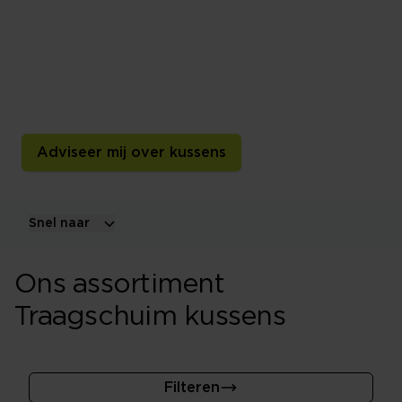
Traagschuim wordt niet alleen in matrassen toegepast
maar ook in hoofdkussens. De eigenschappen van
traagschuim in een kussen zorgt er bijvoorbeeld voor
dat je minder ligt te stoeien met je kussen en dus
rustiger kan slapen.
Adviseer mij over kussens
Snel naar
Ons assortiment
Traagschuim kussens
Filteren