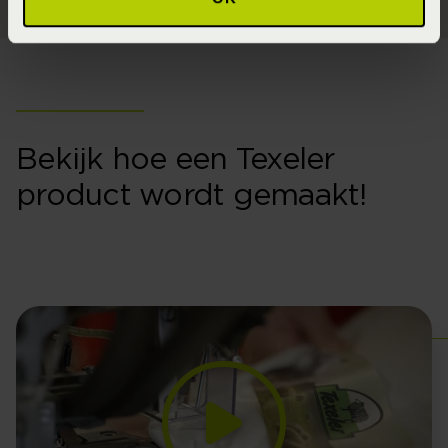
Bekijk hoe een Texeler
product wordt gemaakt!