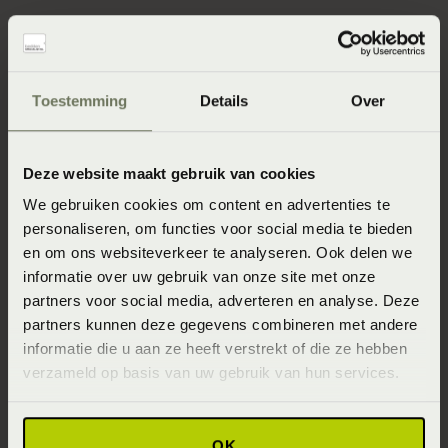
Voordelen van wol
Toestemming
Details
Over
Natuurlijk haar van het Texelse schaap
Ventilerend en zelfreinigend door het natuurlijke
Deze website maakt gebruik van cookies
wolvet ''lanoline''
We gebruiken cookies om content en advertenties te
personaliseren, om functies voor social media te bieden
Voorkomt huisstofmijt, door de goede regulering van
en om ons websiteverkeer te analyseren. Ook delen we
vocht en temperatuur
informatie over uw gebruik van onze site met onze
Lange levensduur en zeer duurzaam doordat het
partners voor social media, adverteren en analyse. Deze
partners kunnen deze gegevens combineren met andere
schaap na het scheren weer een nieuwe vacht krijgt
informatie die u aan ze heeft verstrekt of die ze hebben
Brandvertragend materiaal door het hoge
verzameld op basis van uw gebruik van hun services.
verbrandingspunt van wol
OK