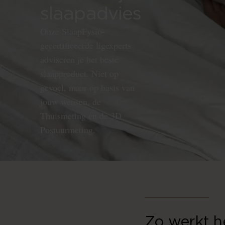
slaapadvies
Onze SlaapFysio-
gecertificeerde ligexperts
adviseren je het beste
slaapproduct. Niet op
gevoel, maar op basis van
jouw wensen, de
Thuismeting en de 3D
Postuurmeting.
Zo werkt h