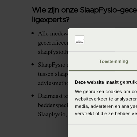
Wie zijn onze SlaapFysio-gecer
ligexperts?
Alle medewerkers die je adviseren, zijn
SlaapFysio
gecertificeerd via
onder lei
slaapfysiotherapeut Hidde Hulshof.
Toestemming
SlaapFysio is het platform dat onderzoek
tussen slaapsituatie en lichamelijke klac
adviesmethoden, scholing, en meetins
Deze website maakt gebruik
We gebruiken cookies om cont
Daarnaast zijn er fysiotherapiepraktijke
websiteverkeer te analyseren
beddenspeciaalzaken in heel Nederland 
media, adverteren en analys
SlaapFysio, waarmee je lokaal terecht k
verstrekt of die ze hebben v