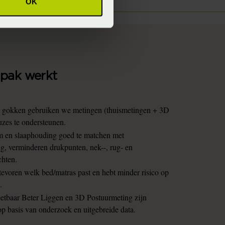
OK
pak werkt
an gokken gebruiken we metingen (thuismetingen + 3D
uzes te ondersteunen.
m en slaaphouding goed te matchen met
g, verminderen drukpunten, nek--, rug- en
chten.
tevoren welk bed/matras past en hebt minder risico op
p.
etbaar Beter Liggen en 3D Postuurmeting zijn
p basis van onderzoek en uitgebreide data.