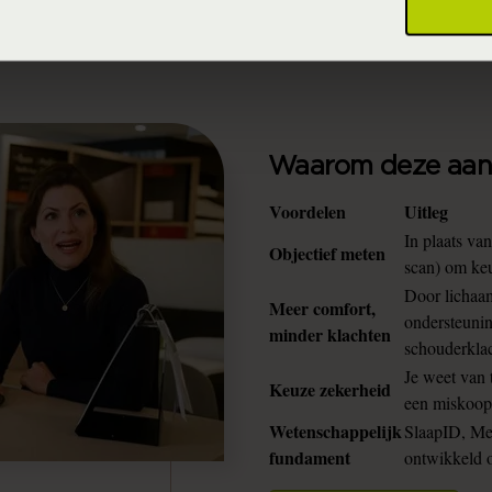
Waarom deze aan
Voordelen
Uitleg
In plaats v
Objectief meten
scan) om ke
Door lichaa
Meer comfort,
ondersteunin
minder klachten
schouderkla
Je weet van 
Keuze zekerheid
een miskoo
Wetenschappelijk
SlaapID, Me
fundament
ontwikkeld o